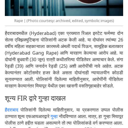
Rape | (Photo courtesy: archived, edited, symbolic images)
हैदराबादमधील (Hyderabad) एका प्रख्यात रिअल इस्टेट फर्मच्या दोन
सेल्स एक्झिक्युटिव्हना पोलिसांनी अटक केली आहे. या दोघांवर त्यांच्या 26
वर्षीय महिला सहकाऱ्याला कारमध्ये अंमली पदार्थ पिऊन, सामूहिक बलात्कार
(Hyderabad Gang Rape) आणि मारहाण केल्याचा आरोप आहे. या
दोघांनी बुधवारी (30 जून) रात्री कथीतरित्या पीडितेवर अत्याचार केले. संगा
रेड्डी (39) आणि जनार्दन रेड्डी (25) अशी आरोपींची नावे आहेत. अटक
केल्यानंतर कोर्टासमोर हजर केले असता दोघांनाही न्यायालयीन कोठडी
सुनावण्यात आली. पोलिसांनी दिलेल्या माहितीनुसार, आरोपींनी पीडितेला
मारहाण केल्यानंतर मियापूर येथील एका खासगी वसतिगृहाबाहेर सोडले.
शून्य FIR द्वारे गुन्हा दाखल
हैदराबाद
पोलिसांनी दिलेल्या माहितीनुसार, या प्रकरणात उप्पल पोलीस
ठाण्यात शून्य एफआयआरद्वारे
गुन्हा
नोंदविण्यात आला. मात्र, हा गुन्हा मियापूर
पोलीस ठाणे हद्दीत घडला असल्याने तो त्या पोलिसांकडे वर्ग करण्यात आला.