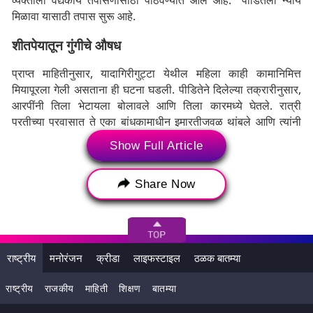
व्यक्तीला वैद्यकीय तपासणीसाठी पाठवण्यात आले आहे." पीडितेला न्याय
मिळावा यासाठी तपास सुरू आहे.
शीतपेयातून गुंगीचे औषध
प्राप्त माहितीनुसार, यादागिरीगुट्टा येथील महिला काही कामानिमित्त
मियापूरला गेली असताना ही घटना घडली. पीडितेने दिलेल्या तक्रारीनुसार,
आरपींनी तिला भेटायला बोलावले आणि तिला कारमध्ये घेतले. रात्री
परतीच्या प्रवासात ते एका बांधकामाधीन इमारतीजवळ थांबले आणि त्यांनी
त्यांची कार खराब झाल्याचा दावा केला. आरोपींनी महिलेला (पीडिता) जेवण
Show Full Article
देऊ केले. मात्र, तिने नाकारले. त्यांनी तिला शीतपेय दिले. जे तिने स्वीकारले.
शीतपेय प्यायल्यानंतर काहीच वेळात तिला चक्कर आली. तेव्हाच तिला
Share Now
ड्रिंक्समथ्ये काहीतरी असल्याचा संशय आला. तिने आपली प्रकृती
बिघडल्याचा दावा केला. दरम्यान, ती बेशुद्ध होत असल्याचा आरोपींनी फायदा
घेतला. त्यांनी तिला कारमध्ये बसवले आणि पहाटेपर्यंत तिच्यावर लैंगिक
अत्याचार केला. महिलेने आरोपींकडून तिला मारहाण झाल्याचाही दावा केला.
मारहाणीनंतर दोघांनी तिला मियापूर येथील वसतिगृहात सोडून पळ काढला,
राष्ट्रीय
मनोरंजन
क्रीडा
लाइफस्टाइल
ठळक बातम्या
असे पीडितेने दिलेल्या तक्रारीत म्हटले आहे.
राष्ट्रीय
राजकीय
माहिती
शिक्षण
बातम्या