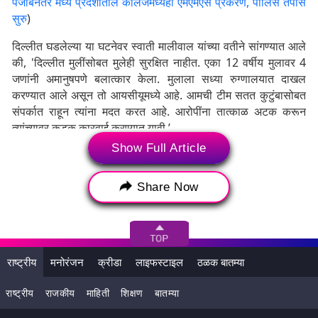
पंजाबनंतर मध्य प्रदेशातील कॉलेजमध्येही एमएमएस प्रकरण, पोलिस तपास
सुरु
)
दिल्लीत घडलेल्या या घटनेवर स्वाती मालीवाल यांच्या वतीने सांगण्यात आले
की, 'दिल्लीत मुलींसोबत मुलेही सुरक्षित नाहीत. एका 12 वर्षीय मुलावर 4
जणांनी अमानुषपणे बलात्कार केला. मुलाला सध्या रुग्णालयात दाखल
करण्यात आले असून तो आयसीयूमध्ये आहे. आमची टीम सतत कुटुंबासोबत
संपर्कात राहून त्यांना मदत करत आहे. आरोपींना तात्काळ अटक करून
त्यांच्यावर कडक कारवाई करण्यात यावी.’
Show Full Article
Share Now
राष्ट्रीय
मनोरंजन
क्रीडा
लाइफस्टाइल
ठळक बातम्या
राष्ट्रीय
राजकीय
माहिती
शिक्षण
बातम्या