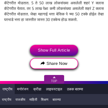
कॅटेगरीत मोडतात. 5 ते 50 लाख लोकसंख्या असलेली शहरं Y क्लास
कॅटेगरीत येतात. तर 5 लाख पेक्षा कमी लोकसंख्या असलेली शहरं Z क्लास
कॅटेगरीत मोडतात. जेव्हा महागाई भत्ता बेसिक पे च्या 50 टक्के होईल तेव्हा
घरभाडे भत्ता हा जास्तीत जास्त 30 टक्केच होऊ शकतो.
Show Full Article
Share Now
राष्ट्रीय
मनोरंजन
क्रीडा
लाइफस्टाइल
ठळक बातम्या
राष्ट्रीय
राजकीय
माहिती
शिक्षण
बातम्या
Tags:
7 वे वेतन आयोग
7th CPC