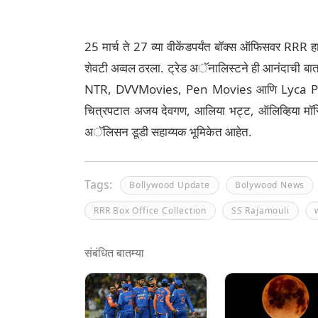
25 मार्च ते 27 व्या वीकेंडपर्यंत बॉक्स ऑफिसवर RRR 
शेवटी अव्वल ठरला. ट्रेड अॅनालिस्टने ही आनंदाची बात
NTR, DVVMovies, Pen Movies आणि Lyca Producti
चित्रपटात अजय देवगण, आलिया भट्ट, ऑलिव्हिया मॉरिस य
अॅलिसन डूडी सहाय्यक भूमिकेत आहेत.
Tags:
Bollywood Update
Bolywood News
RRR Box Office Collection
SS Rajamouli
संबंधित बातम्या