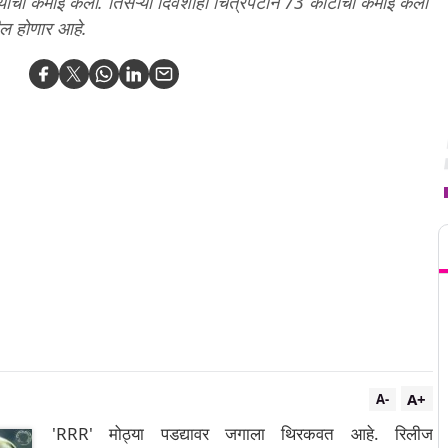
ंची कमाई केली. तिसऱ्या दिवशीही चित्रपटाने 73 कोटींची कमाई केली
ल होणार आहे.
T
A+
A-
'RRR' मोठ्या पडद्यावर जगाला थिरकवत आहे. रिलीज