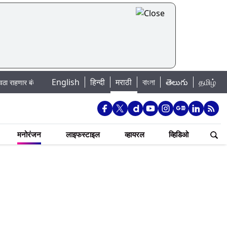
English
|
हिन्दी
मराठी
বাংলা
తెలుగు
தமிழ்
द; पहा कुठे असेल पाणी बंद
Madhur Satta Matka: मधूर सट्टा मटका बद्दल काही गोष
मनोरंजन
लाइफस्टाइल
व्हायरल
व्हिडिओ