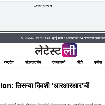
Advertisement
Mumbai Water Cut: मुंबई मध्ये 11ऑगस्टला 24 तासांसाठी पाणी पुरवठा राहणार बं
राष्ट्रीय
आंतरराष्ट्रीय
टेक्नॉलॉजी
ऑटो
क्रीडा
on: तिसऱ्या दिवशी 'आरआरआर'ची