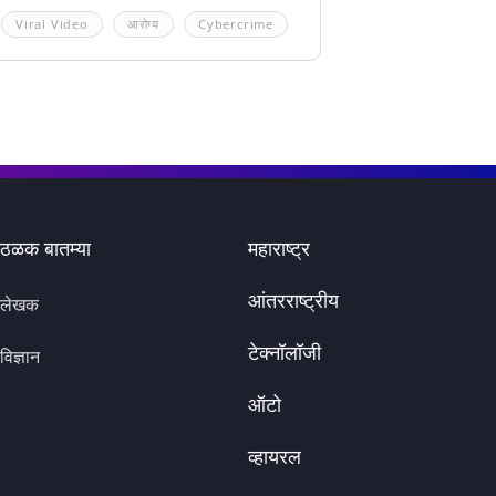
Viral Video
आरोग्य
Cybercrime
ठळक बातम्या
महाराष्ट्र
आंतरराष्ट्रीय
लेखक
टेक्नॉलॉजी
विज्ञान
ऑटो
व्हायरल