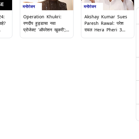
मनोरंजन
मनोरंजन
Operation Khukri:
Akshay Kumar Sues
24:
रणदीप हुड्डाचा नवा
Paresh Rawal: परेश
आहे?
प्रोजेक्ट 'ऑपरेशन खुकरी';
रावल Hera Pheri 3
चित्रपटाचे हक्क विकत
मधून अचानक बाहेर पडल्याने
आणि
घेतले, साकारणार मेजर
वाद वाढला; अक्षय कुमारने
जनरल पुनिया यांची भूमिका
ठोकला 25 कोटींचा दावा-
Reports