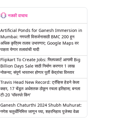
नक्की वाचाच
Artificial Ponds for Ganesh Immersion in
Mumbai: गणपती विसर्जनासाठी BMC 200 हून
अधिक कृत्रिम तलाव उभारणार; Google Maps वर
पाहता येणार तलावांची यादी
Flipkart To Create Jobs: फ्लिपकार्ट आगामी Big
Billion Days Sale साठी निर्माण करणार 1 लाख
नोकऱ्या; संपूर्ण भारतभर होणार पूर्ती केंद्रांचा विस्तार
Travis Head New Record: ट्रॅव्हिस हेडने केला
कहर, 17 चेंडूत अर्धशतक ठोकून रचला इतिहास; बनला
टी-20 'पॉवरप्ले किंग'
Ganesh Chaturthi 2024 Shubh Muhurat:
गणेश चतुर्थीनिमित्त जाणून घ्या, शहरनिहाय पूजेच्या वेळा