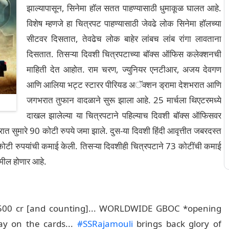
झाल्यापासून, सिनेमा हॉल सतत पाहण्यासाठी धुमाकूळ घालत आहे.
विशेष म्हणजे हा चित्रपट पाहण्यासाठी जेवढे लोक सिनेमा हॉलच्या
सीटवर दिसतात, तेवढेच लोक बाहेर लांबच लांब रांगा लावताना
दिसतात. तिसऱ्या दिवशी चित्रपटाच्या बॉक्स ऑफिस कलेक्शनची
माहिती देत ​​आहोत. राम चरण, ज्युनियर एनटीआर, अजय देवगण
आणि आलिया भट्ट स्टारर पीरियड अॅक्शन ड्रामा देशभरात आणि
जगभरात तुफान वादळाने सुरू झाला आहे. 25 मार्चला थिएटरमध्ये
दाखल झालेल्या या चित्रपटाने पहिल्याच दिवशी बॉक्स ऑफिसवर
ात सुमारे 90 कोटी रुपये जमा झाले. दुस-या दिवशी हिंदी आवृत्तीत जबरदस्त
टी रुपयांची कमाई केली. तिसऱ्या दिवशीही चित्रपटाने 73 कोटींची कमाई
मील होणार आहे.
500 cr [and counting]... WORLDWIDE GBOC *opening
y on the cards...
#SSRajamouli
brings back glory of