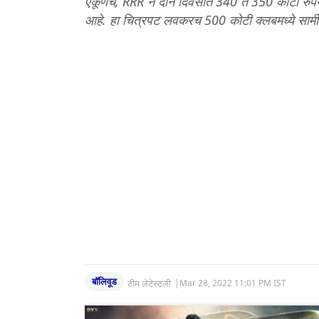
एकूणच, RRR ने दोन दिवसात 340 ते 350 कोटी रुपया
आहे. हा चित्रपट लवकरच 500 कोटी क्लबमध्ये सामी
बॉलिवूड
टीम लेटेस्टली
|
Mar 28, 2022 11:01 PM IST