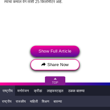
त्याचा कमाल वेग ताशी 25 किलोमीटर आहे.
Show Full Article
Share Now
FADA च्या आकडेवारीनुसार, गेल्या आर्थिक वर्षात देशातील इलेक्ट्रिक
वाहनांच्या विक्रीत दुचाकींच्या विक्रीत तिप्पटीहून अधिक वाढ झाली आहे.
2021-22 मध्ये एकूण इलेक्ट्रिक वाहनांची (EV) विक्री 4,29,217
राष्ट्रीय
मनोरंजन
क्रीडा
लाइफस्टाइल
ठळक बातम्या
युनिट्सवर पोहोचली, जे आर्थिक वर्ष 2020-21 मधील 1,34,821
युनिट्सपेक्षा तिप्पट आहे.
राष्ट्रीय
राजकीय
माहिती
शिक्षण
बातम्या