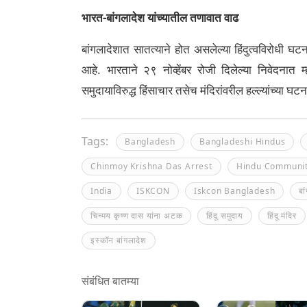
भारत-बांगलादेश यांच्यातील तणावात वाढ
बांगलादेशात सातत्याने होत असलेल्या हिंदुत्वविरोधी घटन
आहे. भारताने २९ नोव्हेंबर रोजी दिलेल्या निवेदनात म
समुदायाविरुद्ध हिंसाचार तसेच मंदिरांवरील हल्ल्यांच्या घट
Tags:
Bangladesh
Bangladeshi Hindus
Chinmoy Krishna Das Arrest
Hindu Communi
India
ISKCON
Iskcon Bangladesh
बा
चिन्मय कृष्ण दास यांना अटक
हिंदू समुदाय
हिंदू मंदिर
इस्कॉन बांगलादेश
संबंधित बातम्या