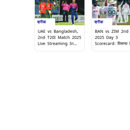
क्रीडा
क्रीडा
UAE vs Bangladesh,
BAN vs ZIM 2nd 
2nd T20I Match 2025
2025 Day 3
Live Streaming In
Scorecard: तिसऱ्या 
India: युएई आणि बांगलादेश
बांगलादेशचा पहिला डा
यांच्यातील दुसरा टी 20
धावांवर आटोपला, झिम्बाब
सामना; भारतात थेट सामना
घेतली 217 धावांची मज
कधी, कुठे आणि कसा पहाल?
आघाडी, येथे पाहा सामन्
जाणून घ्या
स्कोअरकार्ड