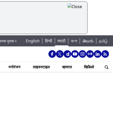
English
हिन्दी
मराठी
বাংলা
తెలుగు
தமிழ்
ोका: खडकवासला धरणातून मुठानदी पात्रात विसर्ग सुरु; नागरिकांना नदीपात्रात न उतरण्या
मनोरंजन
लाइफस्टाइल
व्हायरल
व्हिडिओ