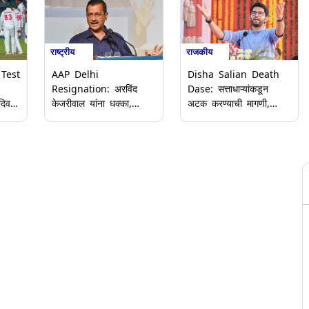
राष्ट्रीय
राजकीय
Test
AAP Delhi
Disha Salian Death
Resignation: अरविंद
Dase: सत्ताधाऱ्यांकडून
दिवशी
केजरीवाल यांना धक्का,
अटक करण्याची मागणी,
व 444
आपच्या 13 नगरसेवकांचे
आदित्य ठाकरे म्हणाले,
्वेवर
राजीनामे; इंद्रप्रस्थ विकास
'कोर्टात बोलू'; दिशा सालियन
बूत
पक्षाची स्थापना
मृत्यू प्रकरणाचे विधिमंडळात
याचा
पडसाद