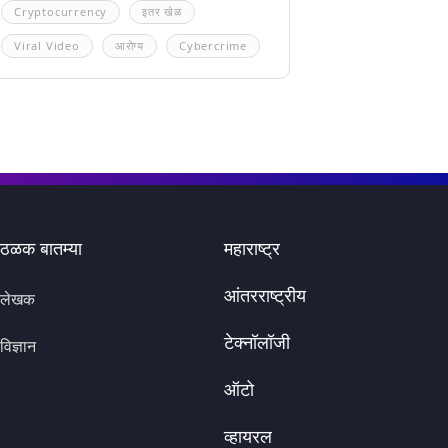
Cryptocurrency
इतर खेळ
Viral Video
आरोग्य
Cybercrime
ठळक बातम्या
महाराष्ट्र
आंतरराष्ट्रीय
लेखक
टेक्नॉलॉजी
विज्ञान
ऑटो
व्हायरल