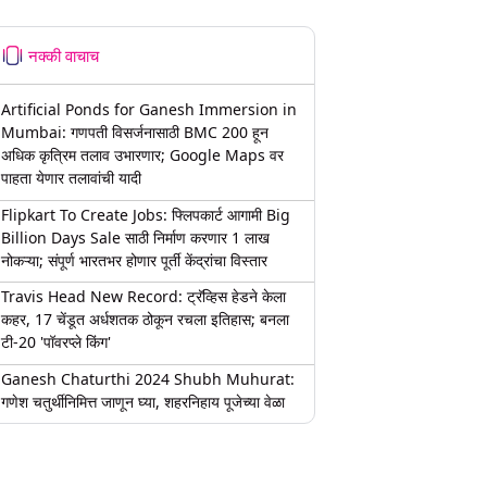
नक्की वाचाच
Artificial Ponds for Ganesh Immersion in
Mumbai: गणपती विसर्जनासाठी BMC 200 हून
अधिक कृत्रिम तलाव उभारणार; Google Maps वर
पाहता येणार तलावांची यादी
Flipkart To Create Jobs: फ्लिपकार्ट आगामी Big
Billion Days Sale साठी निर्माण करणार 1 लाख
नोकऱ्या; संपूर्ण भारतभर होणार पूर्ती केंद्रांचा विस्तार
Travis Head New Record: ट्रॅव्हिस हेडने केला
कहर, 17 चेंडूत अर्धशतक ठोकून रचला इतिहास; बनला
टी-20 'पॉवरप्ले किंग'
Ganesh Chaturthi 2024 Shubh Muhurat:
गणेश चतुर्थीनिमित्त जाणून घ्या, शहरनिहाय पूजेच्या वेळा