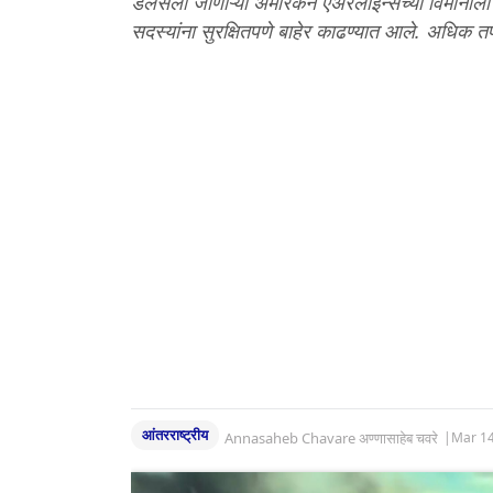
डॅलसला जाणाऱ्या अमेरिकन एअरलाइन्सच्या विमानाला 
सदस्यांना सुरक्षितपणे बाहेर काढण्यात आले. अधिक त
आंतरराष्ट्रीय
Annasaheb Chavare अण्णासाहेब चवरे
|
Mar 14