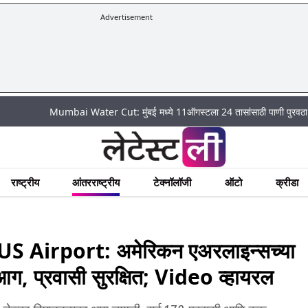
Advertisement
Mumbai Water Cut: मुंबई मध्ये 11ऑगस्टला 24 तासांसाठी पाणी पुरवठा राहणार बंद; प
राष्ट्रीय
आंतरराष्ट्रीय
टेक्नॉलॉजी
ऑटो
क्रीडा
S Airport: अमेरिकन एअरलाइन्सच्या
 आग, प्रवासी सुरक्षित; Video व्हायरल