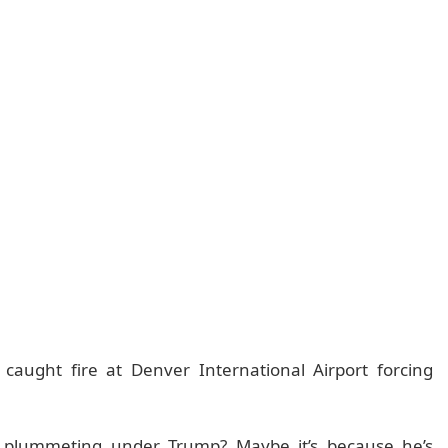
caught fire at Denver International Airport forcing
is plummeting under Trump? Maybe it’s because he’s