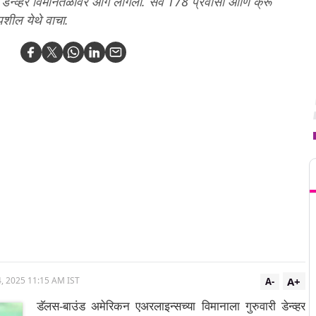
डेन्व्हर विमानतळावर आग लागली. सर्व 178 प्रवासी आणि क्रू
पशील येथे वाचा.
T
A+
, 2025 11:15 AM IST
A-
डॅलस-बाउंड अमेरिकन एअरलाइन्सच्या विमानाला गुरुवारी डेन्व्हर