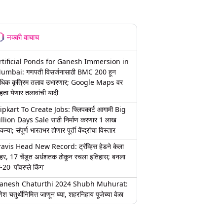
नक्की वाचाच
rtificial Ponds for Ganesh Immersion in
umbai: गणपती विसर्जनासाठी BMC 200 हून
धिक कृत्रिम तलाव उभारणार; Google Maps वर
हता येणार तलावांची यादी
lipkart To Create Jobs: फ्लिपकार्ट आगामी Big
illion Days Sale साठी निर्माण करणार 1 लाख
कऱ्या; संपूर्ण भारतभर होणार पूर्ती केंद्रांचा विस्तार
ravis Head New Record: ट्रॅव्हिस हेडने केला
हर, 17 चेंडूत अर्धशतक ठोकून रचला इतिहास; बनला
-20 'पॉवरप्ले किंग'
anesh Chaturthi 2024 Shubh Muhurat:
ेश चतुर्थीनिमित्त जाणून घ्या, शहरनिहाय पूजेच्या वेळा