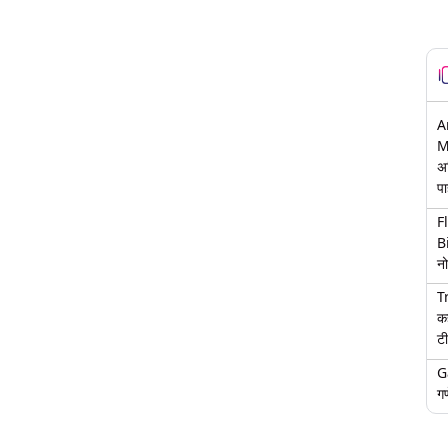
A
M
अ
पा
F
B
नो
T
क
टी
G
गण