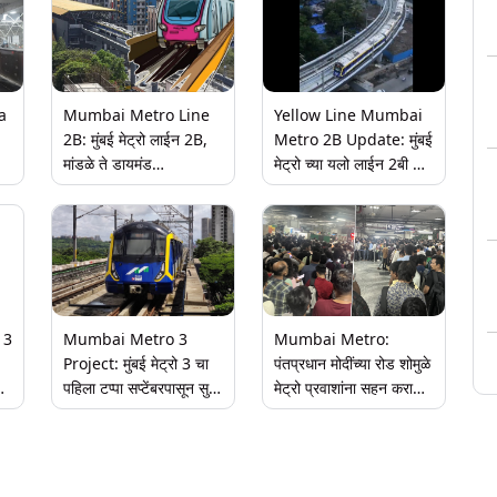
a
Mumbai Metro Line
Yellow Line Mumbai
2B: मुंबई मेट्रो लाईन 2B,
Metro 2B Update: मुंबई
मांडळे ते डायमंड
मेट्रो च्या यलो लाईन 2बी ची
गार्डनदरम्यान 5.5 किमी
ट्रायल रन 16 एप्रिलपासून;
वा
मार्गावर प्रायोगिक चाचण्या
हार्बर लाईनला जोडणार
सुरू
पश्चिम उपनगरांसह
 3
Mumbai Metro 3
Mumbai Metro:
Project: मुंबई मेट्रो 3 चा
पंतप्रधान मोदींच्या रोड शोमुळे
पहिला टप्पा सप्टेंबरपासून सुरू
मेट्रो प्रवाशांना सहन करावा
होणार; डिसेंबर 2024 च्या
लागला नाहक त्रास,
आधी पूर्ण होणार संपूर्ण प्रकल्प
घाटकोपर स्थानकावर मोठ्या
प्रमाणावर गर्दी