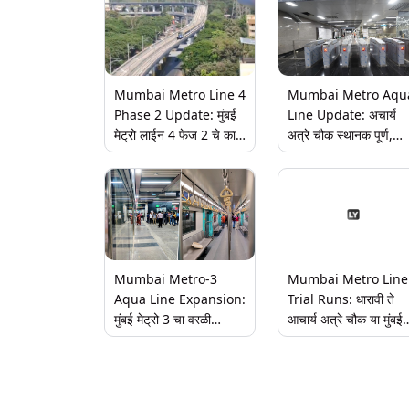
Mumbai Metro Line 4
Mumbai Metro Aqu
Phase 2 Update: मुंबई
Line Update: अचार्य
मेट्रो लाईन 4 फेज 2 चे काम
अत्रे चौक स्थानक पूर्ण,
प्रगतीपथावर; विक्रोळीतील
प्रवाशांसाठी सेवा लवकरच
गांधी नगर जंक्शन येथे स्टील
सुरू होणार; मुंबई मेट्रो अक्
गर्डर बसवण्यास सुरुवात
लाईन
Mumbai Metro-3
Mumbai Metro Line
Aqua Line Expansion:
Trial Runs: धारावी ते
मुंबई मेट्रो 3 चा वरळी
आचार्य अत्रे चौक या मुंबई
पर्यंतचा टप्पा लवकरच होणार
मेट्रो अॅक्वा लाइन 3 ची
सुरू; आरे ते सिद्धिविनायक
ट्रायल रन सुरू, येथे पाहा
अवघ्या 34 मिनिटांत, 60
व्हिडीओ
रूपयांत गाठणं होणार शक्य