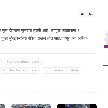
A+
A-
टी सुरु होण्यास सुरुवात झाली आहे. त्यामुळे जवळपास ६
 पुन्हा मुंबईकरांच्या सेवेत दाखल होत आहे.जाणून घ्या अधिक
Tren
Mumbai Metro restar
Mumbai Metro update
mumbai mono update