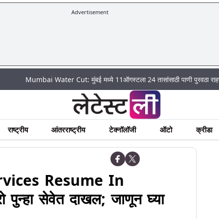
Advertisement
Mumbai Water Cut: मुंबई मध्ये 11ऑगस्टला 24 तासांसाठी पाणी पुरवठा राहणार बंद; पहा 
राष्ट्रीय
आंतरराष्ट्रीय
टेक्नॉलॉजी
ऑटो
क्रीडा
rvices Resume In
पुन्हा सेवेत दाखल; जाणून घ्या