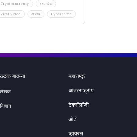
Cryptocurrency
इतर खेळ
Viral Video
आरोग्य
Cybercrime
ठळक बातम्या
महाराष्ट्र
आंतरराष्ट्रीय
लेखक
टेक्नॉलॉजी
विज्ञान
ऑटो
व्हायरल