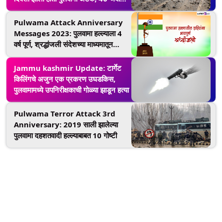
शहीद झाल्यानंतर भारताने पाकिस्तानात घुसून
12 दिवसांत घेतला होता बदला
Pulwama Attack Anniversary
Messages 2023: पुलवामा हल्ल्याला 4
वर्ष पूर्ण, श्रद्धांजली संदेशच्या माध्यमातून
शहिदांना करा नमन
Jammu kashmir Update: टार्गेट
किलिंगचे अजुन एक प्रकरण उघडकिस,
पुलवामामध्ये उपनिरीक्षकाची गोळ्या झाडून हत्या
Pulwama Terror Attack 3rd
Anniversary: 2019 साली झालेल्या
पुलवामा दहशतवादी हल्ल्याबाबत 10 गोष्टी