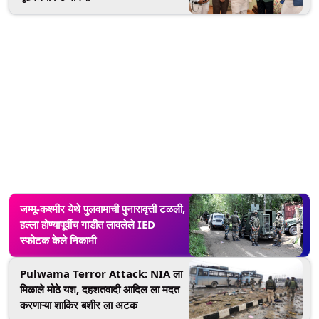
जम्मू-कश्मीर येथे पुलवामाची पुनारावृत्ती टळली,
हल्ला होण्यापूर्वीच गाडीत लावलेले IED
स्फोटक केले निकामी
Pulwama Terror Attack: NIA ला
मिळाले मोठे यश, दहशतवादी आदिल ला मदत
करणाऱ्या शाकिर बशीर ला अटक