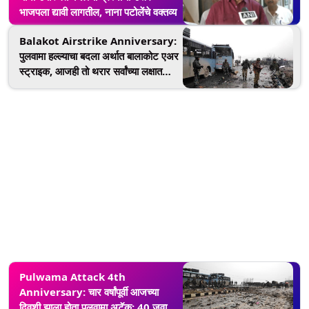
भाजपला द्यावी लागतील, नाना पटोलेंचे वक्तव्य
Balakot Airstrike Anniversary:
पुलवामा हल्ल्याचा बदला अर्थात बालाकोट एअर
स्ट्राइक, आजही तो थरार सर्वांच्या लक्षात
आहे; घ्या जाणून
Pulwama Attack 4th
Anniversary: चार वर्षांपूर्वी आजच्या
दिवशी झाला होता पुलवामा अटॅक; 40 जवान