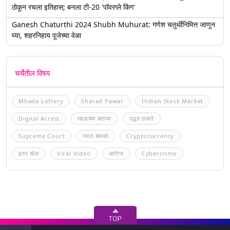
ठोकून रचला इतिहास; बनला टी-20 'पॉवरप्ले किंग'
Ganesh Chaturthi 2024 Shubh Muhurat: गणेश चतुर्थीनिमित्त जाणून
घ्या, शहरनिहाय पूजेच्या वेळा
चर्चेतील विषय
Mhada Lottery
Sharad Pawar
Indian Stock Market
Digital Arrest
म्हाडाच्या बातम्या
उद्धव ठाकरे
Supreme Court
नवरा बायको
Cryptocurrency
इतर खेळ
Viral Video
आरोग्य
Cybercrime