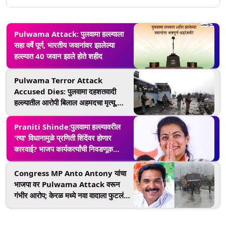
Pulwama Attack: पुलवामा हल्ल्याला
सहा वर्षे पूर्ण, भारतीय जवानांवर झालेल्या
हल्ल्यात 40 जवान झाले होते शहीद
Pulwama Terror Attack
Accused Dies: पुलवामा दहशतवादी
हल्ल्यातील आरोपी बिलाल अहमदचा मृत्यू,
रुग्णालयात ह्रदयविकाराचा झटका
Praniti Shinde:पुलवामा हल्ल्यावरील
'त्या' विधानामुळे प्रणिती शिंदेंवर होणार
कारवाई? भाजप कार्यकर्त्यांची निवडणूक
आयोगाकडे तक्रार
Congress MP Anto Antony यांचा
भाजपा वर Pulwama Attack वरून
गंभीर आरोप; केरळ मध्ये नवा वादाला फुटलं
तोंड