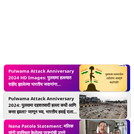
Pulwama Attack Anniversary
2024 HD Images: पुलवामा हल्ल्यात
शहीद झालेल्या भारतीय जवानांना
Messages, Wishes, WhatsApp
Status द्वारे अर्पण करा श्रद्धांजली!
Pulwama Attack Anniversary
2024: पुलवामा दहशतवादी हल्ला कधी आणि
कसा झाला? जाणून घ्या, भारतीय हवाई दलाने
पाकिस्तानात घुसून कसा घेतला बदला
Nana Patole Statement: मलिक
यांनी उपस्थित केलेल्या प्रश्नांची उत्तरे