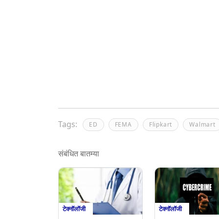
Tags:
ED
FEMA
Flipkart
Walmart
संबंधित बातम्या
टेक्नॉलॉजी
टेक्नॉलॉजी