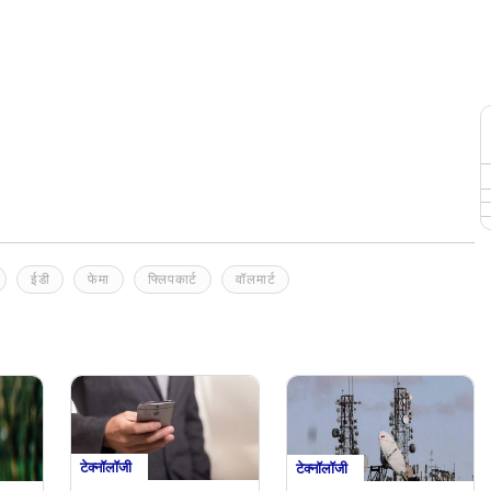
ईडी
फेमा
फ्लिपकार्ट
वॉलमार्ट
टेक्नॉलॉजी
टेक्नॉलॉजी