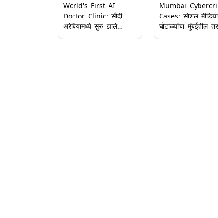
World's First AI
Mumbai Cybercr
Doctor Clinic: सौदी
Cases: सोशल मीडिया
अरेबियामध्ये सुरु झाले
घोटाळ्यांचा मुंबईतील तर
जगातील पहिले एआय डॉक्टर
फटका; स्नॅपचॅटवर 11
क्लिनिक; जाणून घ्या कसे
वर्षांच्या मुलीला केले ब्ल
करते कार्य आणि प्रक्रिया
कॉलेज विद्यार्थ्याने
इंस्टाग्रामवर गमावले 2
लाख रुपये