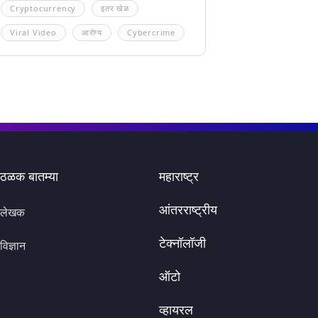
Cryptocurrency
इतर खेळ
Viral Video
आरोग्य
Cybercrime
ठळक बातम्या
महाराष्ट्र
आंतरराष्ट्रीय
लेखक
टेक्नॉलॉजी
विज्ञान
ऑटो
व्हायरल