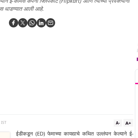
ने ई-कॉमर्स कंपनी फ्लिपकार्ट (Flipkart) आणि त्याच्या प्रवक्त्यांना
स धाडण्यात आली आहे.
T
A+
 IST
A-
ईडीकडून (ED) फेमाच्या कायद्याचे कथित उल्लंघन केल्याने ई-