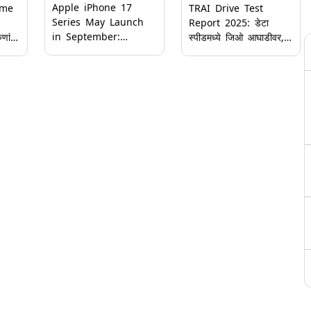
Apple iPhone 17
ime
TRAI Drive Test
Series May Launch
Report 2025: डेटा
in September:
ुणांना
स्पीडमध्ये जिओ आघाडीवर,
भारतामध्ये सप्टेंबर 2025
व्हॉइस कॉल क्वालिटीमध्ये
मध्ये लाँच होऊ शकतात
ॅकमेल,
एअरटेल अव्वल; ट्रायचा
अ‍ॅपलचे iPhone 17,
ड्राइव्ह चाचणी अहवाल
iPhone 17 Air, iPhone
.74
जाहीर
17 Pro, iPhone 17
Pro Max फोन; जाणून घ्या
फीचर्स व किंमत