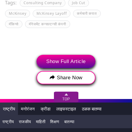
Tags:
Consulting Company
Job Cut
McKinsey
McKinsey Layoff
कर्मचारी कपात
मॅकिन्से
मॅनेजमेंट कन्सल्टन्सी कंपनी
Show Full Article
Share Now
राष्ट्रीय
मनोरंजन
क्रीडा
लाइफस्टाइल
ठळक बातम्या
संबंधित बातम्या
राष्ट्रीय
राजकीय
माहिती
शिक्षण
बातम्या