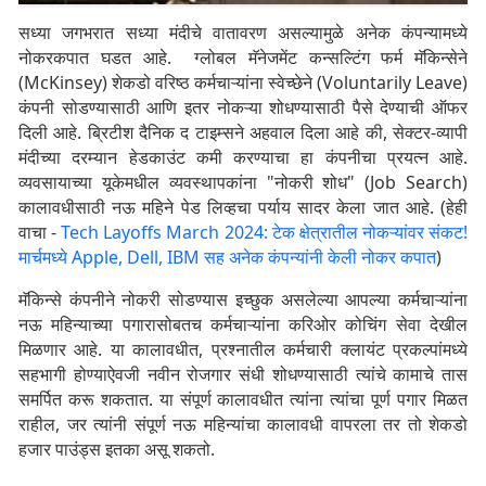
सध्या जगभरात सध्या मंदीचे वातावरण असल्यामुळे अनेक कंपन्यामध्ये
नोकरकपात घडत आहे. ग्लोबल मॅनेजमेंट कन्सल्टिंग फर्म मॅकिन्सेने
(McKinsey) शेकडो वरिष्ठ कर्मचाऱ्यांना स्वेच्छेने (Voluntarily Leave)
कंपनी सोडण्यासाठी आणि इतर नोकऱ्या शोधण्यासाठी पैसे देण्याची ऑफर
दिली आहे. ब्रिटीश दैनिक द टाइम्सने अहवाल दिला आहे की, सेक्टर-व्यापी
मंदीच्या दरम्यान हेडकाउंट कमी करण्याचा हा कंपनीचा प्रयत्न आहे.
व्यवसायाच्या यूकेमधील व्यवस्थापकांना "नोकरी शोध" (Job Search)
कालावधीसाठी नऊ महिने पेड लिव्हचा पर्याय सादर केला जात आहे. (हेही
वाचा -
Tech Layoffs March 2024: टेक क्षेत्रातील नोकऱ्यांवर संकट!
मार्चमध्ये Apple, Dell, IBM सह अनेक कंपन्यांनी केली नोकर कपात
)
मॅकिन्से कंपनीने नोकरी सोडण्यास इच्छुक असलेल्या आपल्या कर्मचाऱ्यांना
नऊ महिन्याच्या पगारासोबतच कर्मचाऱ्यांना करिओर कोचिंग सेवा देखील
मिळणार आहे. या कालावधीत, प्रश्नातील कर्मचारी क्लायंट प्रकल्पांमध्ये
सहभागी होण्याऐवजी नवीन रोजगार संधी शोधण्यासाठी त्यांचे कामाचे तास
समर्पित करू शकतात. या संपूर्ण कालावधीत त्यांना त्यांचा पूर्ण पगार मिळत
राहील, जर त्यांनी संपूर्ण नऊ महिन्यांचा कालावधी वापरला तर तो शेकडो
हजार पाउंड्स इतका असू शकतो.