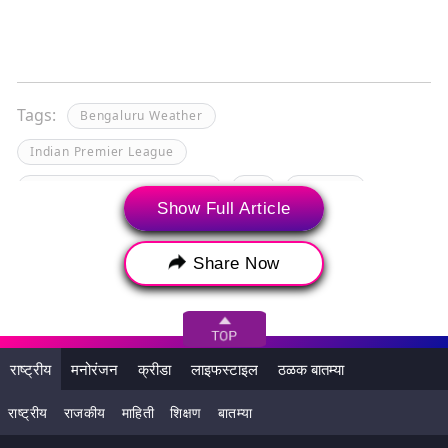
Tags:
Bengaluru Weather
Indian Premier League
Indian Premier League 2025
IPL
IPL 2025
Show Full Article
PBKS
Punjab Kings
RCB
RCB vs PBKS
Royal Challengers Bengaluru
Share Now
Royal Challengers Bengaluru vs Punjab Kings
Royal Challengers vs Kings
बेंगळुरू हवामान
इंडियन प्रीमियर लीग
आयपीएल
आयपीएल २०२५
राष्ट्रीय
मनोरंजन
क्रीडा
लाइफस्टाइल
ठळक बातम्या
पीबीकेएस
पंजाब किंग्ज
आरसीबी
राष्ट्रीय
राजकीय
माहिती
शिक्षण
बातम्या
रॉयल चॅलेंजर्स बेंगळुरू