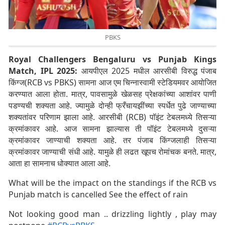
PBKS
Royal Challengers Bengaluru vs Punjab Kings
Match, IPL 2025:
आयपीएल 2025 मधील आरसीबी विरुद्ध पंजाब
किंग्ज(RCB vs PBKS) सामना आज एम चिन्नास्वामी स्टेडियमवर आयोजित
करण्यात आला होता. मात्र, पावसामुळे खेळसह प्रेक्षकांच्या आशांवर पाणी
पडण्यची शक्यता आहे. ज्यामुळे दोन्ही फ्रँचायझींच्या स्पर्धेत पुढे जाण्याच्या
शक्यतांवर परिणाम झाला आहे. आरसीबी (RCB) पॉइंट टेबलमध्ये तिसऱ्या
क्रमांकावर आहे. आज सामना झाल्यास ती पॉइंट टेबलमध्ये दुसऱ्या
क्रमांकावर जाण्याची शक्यता आहे. तर पंजाब किंग्जलाही तिसऱ्या
क्रमांकावर जाण्याची संधी आहे. यामुळे ही लढत खूपच रोमांचक बनते. मात्र,
आता हा सामनाच धोक्यात आला आहे.
What will be the impact on the standings if the RCB vs
Punjab match is cancelled See the effect of rain
Not looking good man .. drizzling lightly , play may