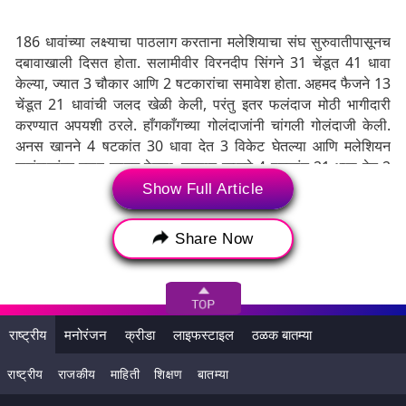
186 धावांच्या लक्ष्याचा पाठलाग करताना मलेशियाचा संघ सुरुवातीपासूनच
दबावाखाली दिसत होता. सलामीवीर विरनदीप सिंगने 31 चेंडूत 41 धावा
केल्या, ज्यात 3 चौकार आणि 2 षटकारांचा समावेश होता. अहमद फैजने 13
चेंडूत 21 धावांची जलद खेळी केली, परंतु इतर फलंदाज मोठी भागीदारी
करण्यात अपयशी ठरले. हाँगकाँगच्या गोलंदाजांनी चांगली गोलंदाजी केली.
अनस खानने 4 षटकांत 30 धावा देत 3 विकेट घेतल्या आणि मलेशियन
फलंदाजांवर दबाव कायम ठेवला. एहसान खानने 4 षटकांत 21 धावा देत 2
विकेट घेतल्या. आयुष शुक्लाने 4 षटकांत 26 धावा देत 2 विकेट घेतल्या.
Show Full Article
Share Now
Tags:
Hong Kong
Hong Kong National Cricket Team
MALAYSIA
Malaysia national cricket team
राष्ट्रीय
मनोरंजन
क्रीडा
लाइफस्टाइल
ठळक बातम्या
Malaysia vs Hong Kong
राष्ट्रीय
राजकीय
माहिती
शिक्षण
बातम्या
Malaysia vs Hong Kong Tri Series Telecast