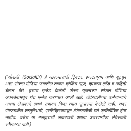
('सोशली' (SocialLY) हे आपल्यासाठी ट्विटर, इन्स्टाग्राम आणि यूट्यूब
अशा सोशल मीडिया जगातील ताज्या ब्रेकिंग न्यूज, व्हायरल ट्रेंड व माहिती
घेऊन येते. वृत्तात एम्बेड केलेली पोस्ट यूजर्सच्या सोशल मीडिया
अकाऊंटमधून थेट एम्बेड करण्यात आली आहे. लेटेस्टलीच्या कर्मचाऱ्याने
अथवा लेखकाने त्याचे संपादन किंवा त्यात सुधारणा केलेली नाही. सदर
पोस्टमधील वस्तुस्थिती, प्रतिक्रियामधून लेटेस्टलीची मते प्रतिबिंबित होत
नाहीत. तसेच या मजकूराची जबाबदारी अथवा उत्तरदायीत्व लेटेस्टली
स्वीकारत नाही.)