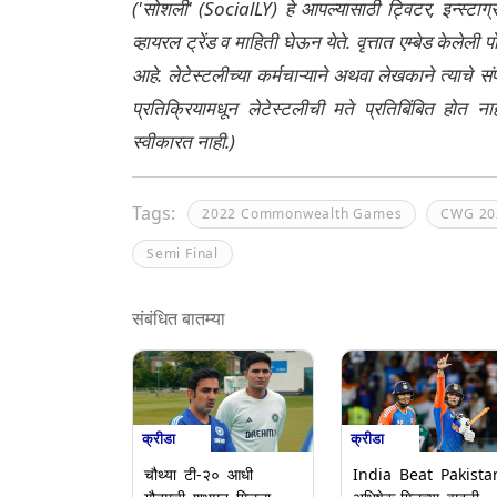
('सोशली' (SocialLY) हे आपल्यासाठी ट्विटर, इन्स्टाग
व्हायरल ट्रेंड व माहिती घेऊन येते. वृत्तात एम्बेड केल
आहे. लेटेस्टलीच्या कर्मचाऱ्याने अथवा लेखकाने त्याचे स
प्रतिक्रियामधून लेटेस्टलीची मते प्रतिबिंबित होत 
स्वीकारत नाही.)
Tags:
2022 Commonwealth Games
CWG 20
Semi Final
संबंधित बातम्या
क्रीडा
क्रीडा
चौथ्या टी-२० आधी
India Beat Pakista