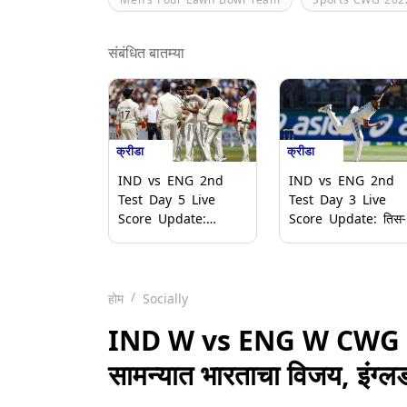
संबंधित बातम्या
क्रीडा
क्रीडा
IND vs ENG 2nd
IND vs ENG 2nd
Test Day 5 Live
Test Day 3 Live
Score Update:
Score Update: तिसऱ्या
आकाशदीपचा भेदक मारा!
दिवशी भारताची तुफानी
इंग्लंडला पाचवा धक्का देत
सुरुवात! मोहम्मद सिराजच
भारताची विजयाकडे
भेदक माऱ्याने रूट-स्टोक्स
वाटचाल
माघारी
होम
Socially
IND W vs ENG W CWG 20
सामन्यात भारताचा विजय, इंग्