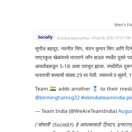
Men’s F
Socially
Vrushal Karmarkar
|
Aug 06, 2022 07:47 PM 
सुनील बहादूर, नवनीत सिंग, चंदन कुमार सिंग आणि दिन
राष्ट्रकुल खेळांमध्ये भारताने लॉन बाउल स्पर्धेत दुसरे 
आयर्लंडकडून 5-18 असा पराभूत झाला. स्पर्धेतील दुस
भारताची सध्याची संख्या 29 वर नेली. ज्यामध्ये 9 सुवर्ण
Team 🇮🇳 adds another 🥈 to their med
@birminghamcg22
#ekindiateamindia
pi
— Team India (@WeAreTeamIndia)
Augus
('सोशली' (SocialLY) हे आपल्यासाठी ट्विटर, इन्स्टाग