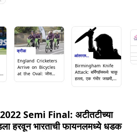
क्रीडा
आंतरराष्ट्रीय
England Cricketers
Birmingham Knife
Arrive on Bicycles
Attack: बर्मिंगहॅममध्ये चाकू
at the Oval: जोस
हल्ला, एक गंभीर जखमी,
बटलर आणि इंग्लिश खेळाडू
पाच जणांना अटक
ा
सायकल चालवून पोहचले
ओव्हलवर, वेस्ट
इंडिजविरुद्धच्या तिसऱ्या
एकदिवसीय सामन्यापूर्वी
22 Semi Final: अटीतटीच्या
व्हिडिओ व्हायरल
लडला हरवून भारताची फायनलमध्ये धडक