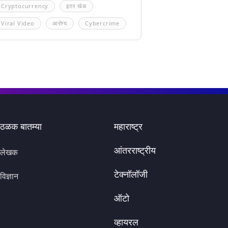
Cryptocurrency
इतर खेळ
Viral Video
आरोग्य
Cybercrime
ठळक बातम्या
महाराष्ट्र
आंतरराष्ट्रीय
लेखक
टेक्नॉलॉजी
विज्ञान
ऑटो
व्हायरल