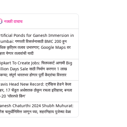
नक्की वाचाच
rtificial Ponds for Ganesh Immersion in
umbai: गणपती विसर्जनासाठी BMC 200 हून
धिक कृत्रिम तलाव उभारणार; Google Maps वर
हता येणार तलावांची यादी
lipkart To Create Jobs: फ्लिपकार्ट आगामी Big
illion Days Sale साठी निर्माण करणार 1 लाख
कऱ्या; संपूर्ण भारतभर होणार पूर्ती केंद्रांचा विस्तार
ravis Head New Record: ट्रॅव्हिस हेडने केला
हर, 17 चेंडूत अर्धशतक ठोकून रचला इतिहास; बनला
-20 'पॉवरप्ले किंग'
anesh Chaturthi 2024 Shubh Muhurat:
ेश चतुर्थीनिमित्त जाणून घ्या, शहरनिहाय पूजेच्या वेळा