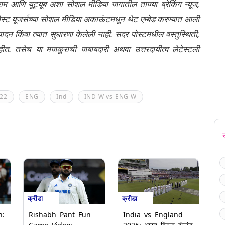
्राम आणि यूट्यूब अशा सोशल मीडिया जगातील ताज्या ब्रेकिंग न्यूज,
ेली पोस्ट यूजर्सच्या सोशल मीडिया अकाऊंटमधून थेट एम्बेड करण्यात आली
ंपादन किंवा त्यात सुधारणा केलेली नाही. सदर पोस्टमधील वस्तुस्थिती,
नाहीत. तसेच या मजकूराची जबाबदारी अथवा उत्तरदायीत्व लेटेस्टली
22
ENG
Ind
IND W vs ENG W
क्रीडा
क्रीडा
n:
Rishabh Pant Fun
India vs England