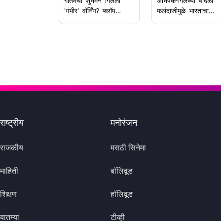
गौतमची शुभमन गिलला
अभिषेक-गिलच्या वादळी
'गंभीर' वॉर्निंग? फ्लॉप
फलंदाजीमुळे भारताचा
झाल्यास वाढणार अडचणी!
विजय; सुपर-४ मध्ये
VIDEO तुफान व्हायरल
पाकिस्तानचा ६ विकेट्सन
पराभव
राष्ट्रीय
मनोरंजन
राजकीय
मराठी सिनेमा
माहिती
बॉलिवूड
शिक्षण
हॉलिवूड
बातम्या
टीव्ही