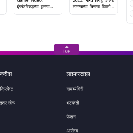
Game Video:
2025: भारत विरुद्ध इंग्लंड
इंग्लंडविरुद्धच्या दुसऱ्या
सामन्याच्या तिसऱ्या दिवशी
कसोटी सामन्यापूर्वी ऋषभ
खेळाडूंनी डेव्हिड लॉरेन्स
ी
पंत मजेदार मूडमध्ये; हर्षित
यांना वाहिली श्रद्धांजली;
राणासोबत मस्ती करताना
हाताला काळी पट्टी बांधून
दिसला (Video)
खेळाडू उतरे मैदानात
क्रीडा
लाइफस्टाइल
क्रिकेट
खवय्येगिरी
इतर खेळ
भटकंती
फॅशन
आरोग्य