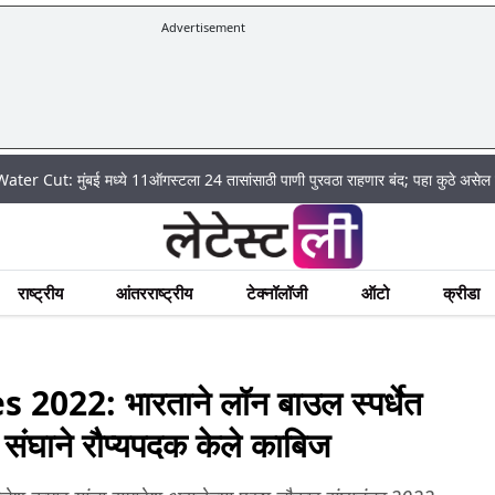
Advertisement
ई मध्ये 11ऑगस्टला 24 तासांसाठी पाणी पुरवठा राहणार बंद; पहा कुठे असेल पाणी बंद
राष्ट्रीय
आंतरराष्ट्रीय
टेक्नॉलॉजी
ऑटो
क्रीडा
: भारताने लॉन बाउल स्पर्धेत
 संघाने रौप्यपदक केले काबिज