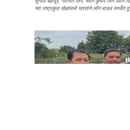
सुनील बहादूर, नवनीत सिंग, चंदन कुमार सिंग आणि द
च्या राष्ट्रकुल खेळांमध्ये भारताने लॉन बाउल स्पर्धेत 