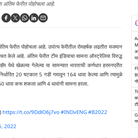
्या अंतिम फेरीत पोहोचला आहे.
A
M
या अंतिम फेरीत पोहोचला आहे. उपांत्य फेरीतील रोमहर्षक लढतीत यजमान
अ
ित केले आहे. अंतिम फेरीत टीम इंडियाचा सामना ऑस्ट्रेलिया विरुद्ध
पा
ंगहॅम येथे खेळल्या गेलेल्या या सामन्यात भारताची कर्णधार हरमनप्रीत
F
निर्धारित 20 षटकात 5 गडी गमावून 164 धावा केल्या आणि त्यामुळे
B
नो
ा 160 धावा करू शकला आणि 4 धावांनी सामना हरला.
T
क
टी
)
https://t.co/9DdlO6j7vo
#INDvENG
#B2022
G
गण
6, 2022