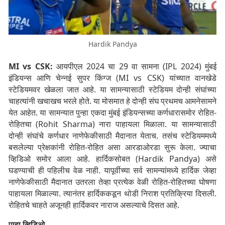
Hardik Pandya
MI vs CSK:
आयपीएल 2024 चा 29 वा सामना (IPL 2024) मुंबई
इंडियन्स आणि चेन्नई सुपर किंग्ज (MI vs CSK) यांच्यात वानखेडे
स्टेडियमवर खेळला जात आहे. या सामन्यासाठी स्टेडियम दोन्ही संघांच्या
चाहत्यांनी खचाखच भरले होते. या मोसमात हे दोन्ही संघ प्रथमच आमनेसामने
येत आहेत. या सामन्यात पुन्हा एकदा मुंबई इंडियन्सच्या कर्णधारासमोर रोहित-
रोहितचा (Rohit Sharma) नारा पाहायला मिळाला. या सामन्यासाठी
दोन्ही संघांचे कर्णधार नाणेफेकीसाठी मैदानात येताच. तसंच स्टेडियममध्ये
बसलेल्या प्रेक्षकांनी रोहित-रोहित असा आरडाओरडा सुरू केला. ज्याचा
व्हिडिओ समोर आला आहे. हार्दिकसोबत (Hardik Pandya) असे
घडण्याची ही पहिलीच वेळ नाही. यापूर्वीच्या सर्व सामन्यांमध्ये हार्दिक जेव्हा
नाणेफेकीसाठी मैदानात उतरला तेव्हा प्रत्येक वेळी रोहित-रोहितच्या घोषणा
पाहायला मिळाल्या. त्यानंतर हार्दिककडून थोडी निराश प्रतिक्रिया दिसली.
रोहितचे चाहते अजूनही हार्दिकवर नाराज असल्याचे दिसत आहे.
पाहा व्हिडिओ