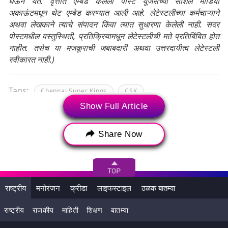
घेऊन येते. वृत्तात एम्बेड केलेली पोस्ट यूजर्सच्या सोशल मीडिया
अकाऊंटमधून थेट एम्बेड करण्यात आली आहे. लेटेस्टलीच्या कर्मचाऱ्याने
अथवा लेखकाने त्याचे संपादन किंवा त्यात सुधारणा केलेली नाही. सदर
पोस्टमधील वस्तुस्थिती, प्रतिक्रियामधून लेटेस्टलीची मते प्रतिबिंबित होत
नाहीत. तसेच या मजकूराची जबाबदारी अथवा उत्तरदायीत्व लेटेस्टली
स्वीकारत नाही.)
Tags:
Chennai Super Kings
CSK
Show Full Article
Hardik Pandya
Indian Premier League 2024
IPL 2024
MI
MI vs CSK
MS Dhoni
Share Now
Mumbai Indians
Mumbai Indians VS Chennai Super Kings
Rituraj Gaikwad
Rohit Sharma
राष्ट्रीय
मनोरंजन
क्रीडा
लाइफस्टाइल
ठळक बातम्या
Ruturaj Gaikwad
Wankhede Stadium
राष्ट्रीय
राजकीय
माहिती
शिक्षण
बातम्या
आईपीएल 2024 लीग 2024
आयपीएल 2024