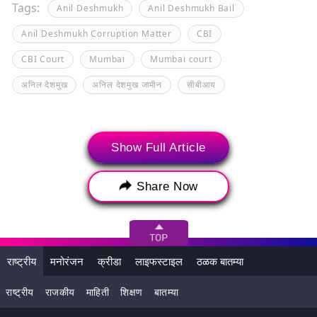
Tags:
Anil Deshmukh
Anil Deshmukh Bail
Anil Deshmukh Corruption Matter
CBI
CBI Court
Mumbai
Mumbai court
अनिल देशमुख
अनिल देशमुख जामीन
सीबीआय
Show Full Article
Share Now
राष्ट्रीय
मनोरंजन
क्रीडा
लाइफस्टाइल
ठळक बातम्या
राष्ट्रीय
राजकीय
माहिती
शिक्षण
बातम्या
संबंधित बातम्या