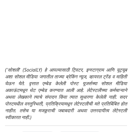
('सोशली' (SocialLY) हे आपल्यासाठी ट्विटर, इन्स्टाग्राम आणि यूट्यूब
अशा सोशल मीडिया जगातील ताज्या ब्रेकिंग न्यूज, व्हायरल ट्रेंड व माहिती
घेऊन येते. वृत्तात एम्बेड केलेली पोस्ट यूजर्सच्या सोशल मीडिया
अकाऊंटमधून थेट एम्बेड करण्यात आली आहे. लेटेस्टलीच्या कर्मचाऱ्याने
अथवा लेखकाने त्याचे संपादन किंवा त्यात सुधारणा केलेली नाही. सदर
पोस्टमधील वस्तुस्थिती, प्रतिक्रियामधून लेटेस्टलीची मते प्रतिबिंबित होत
नाहीत. तसेच या मजकूराची जबाबदारी अथवा उत्तरदायीत्व लेटेस्टली
स्वीकारत नाही.)