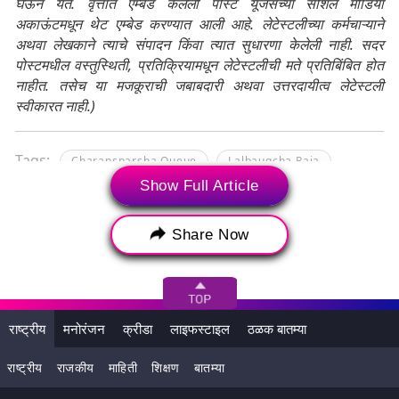
घेऊन येते. वृत्तात एम्बेड केलेली पोस्ट यूजर्सच्या सोशल मीडिया
अकाऊंटमधून थेट एम्बेड करण्यात आली आहे. लेटेस्टलीच्या कर्मचाऱ्याने
अथवा लेखकाने त्याचे संपादन किंवा त्यात सुधारणा केलेली नाही. सदर
पोस्टमधील वस्तुस्थिती, प्रतिक्रियामधून लेटेस्टलीची मते प्रतिबिंबित होत
नाहीत. तसेच या मजकूराची जबाबदारी अथवा उत्तरदायीत्व लेटेस्टली
स्वीकारत नाही.)
Tags:
Charansparsha Queue
Lalbaugcha Raja
Show Full Article
Lalbaugcha Raja 2023
Lalbaugcha Raja Immersion Procession
Share Now
Mukhadarshan Queue
चरणस्पर्शाची रांग
मुखदर्शनाची रांग
लालबागचा राजा 2023
विसर्जन मिरवणुक
राष्ट्रीय
मनोरंजन
क्रीडा
लाइफस्टाइल
ठळक बातम्या
राष्ट्रीय
राजकीय
माहिती
शिक्षण
बातम्या