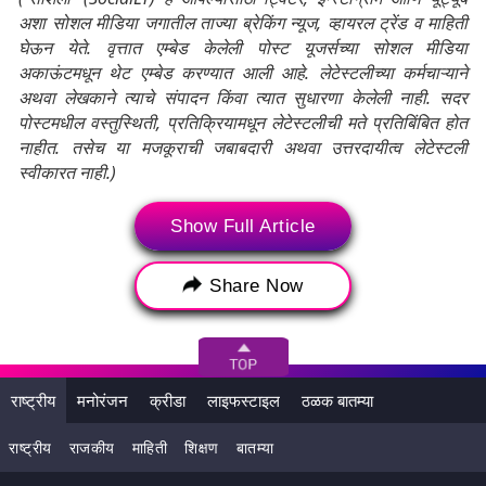
अशा सोशल मीडिया जगातील ताज्या ब्रेकिंग न्यूज, व्हायरल ट्रेंड व माहिती
घेऊन येते. वृत्तात एम्बेड केलेली पोस्ट यूजर्सच्या सोशल मीडिया
अकाऊंटमधून थेट एम्बेड करण्यात आली आहे. लेटेस्टलीच्या कर्मचाऱ्याने
अथवा लेखकाने त्याचे संपादन किंवा त्यात सुधारणा केलेली नाही. सदर
पोस्टमधील वस्तुस्थिती, प्रतिक्रियामधून लेटेस्टलीची मते प्रतिबिंबित होत
नाहीत. तसेच या मजकूराची जबाबदारी अथवा उत्तरदायीत्व लेटेस्टली
स्वीकारत नाही.)
Show Full Article
Tags:
BSF
Samba
Terrorists
Pakistan Post Dhandhar
सांबा
सांबा जिल्हा
Share Now
भारत-पाकिस्तान
भारत-पाकिस्तान तणाव
बीएसएफ
दहशतवादी
ऑपरेशन सिंदूर
राष्ट्रीय
मनोरंजन
क्रीडा
लाइफस्टाइल
ठळक बातम्या
राष्ट्रीय
राजकीय
माहिती
शिक्षण
बातम्या