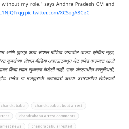
 without my role," says Andhra Pradesh CM and
/gL1NJQFrqg
pic.twitter.com/XCSogA8CeC
्राम आणि यूट्यूब अशा सोशल मीडिया जगातील ताज्या ब्रेकिंग न्यूज,
ेली पोस्ट यूजर्सच्या सोशल मीडिया अकाऊंटमधून थेट एम्बेड करण्यात आली
ंपादन किंवा त्यात सुधारणा केलेली नाही. सदर पोस्टमधील वस्तुस्थिती,
नाहीत. तसेच या मजकूराची जबाबदारी अथवा उत्तरदायीत्व लेटेस्टली
chandrababu
chandrababu about arrest
rrest
chandrababu arrest comments
arrest news
chandrababu arrested