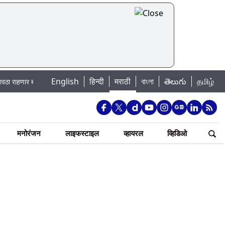
English
|
हिन्दी
मराठी
বাংলা
తెలుగు
தமிழ்
 पहा कुठे असेल पाणी बंद
Madhur Satta Matka: मधूर सट्टा मटका बद्दल काही गोष्ट
मनोरंजन
लाइफस्टाइल
व्हायरल
व्हिडिओ