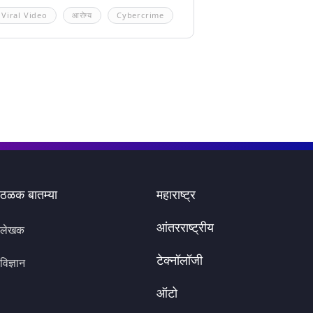
Viral Video
आरोग्य
Cybercrime
ठळक बातम्या
महाराष्ट्र
आंतरराष्ट्रीय
लेखक
टेक्नॉलॉजी
विज्ञान
ऑटो