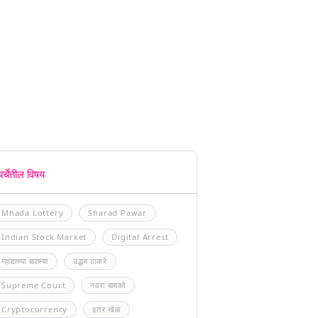
चर्चेतील विषय
Mhada Lottery
Sharad Pawar
Indian Stock Market
Digital Arrest
म्हाडाच्या बातम्या
उद्धव ठाकरे
Supreme Court
नवरा बायको
Cryptocurrency
इतर खेळ