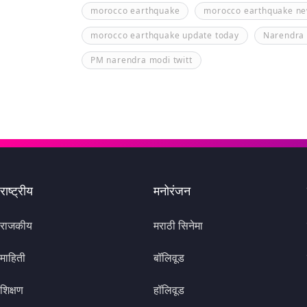
morocco earthquake
morocco earthquake n
morocco earthquake update today
Narendra
PM narendra modi twitt
राष्ट्रीय
मनोरंजन
राजकीय
मराठी सिनेमा
माहिती
बॉलिवूड
शिक्षण
हॉलिवूड