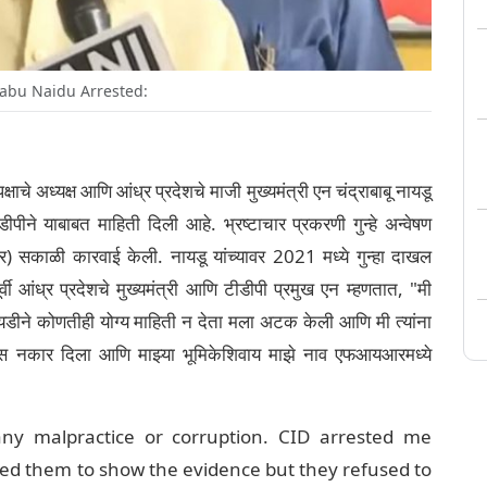
bu Naidu Arrested:
क्षाचे अध्यक्ष आणि आंध्र प्रदेशचे माजी मुख्यमंत्री एन चंद्राबाबू नायडू
ीपीने याबाबत माहिती दिली आहे. भ्रष्टाचार प्रकरणी गुन्हे अन्वेषण
ंबर) सकाळी कारवाई केली. नायडू यांच्यावर 2021 मध्ये गुन्हा दाखल
ी आंध्र प्रदेशचे मुख्यमंत्री आणि टीडीपी प्रमुख एन म्हणतात, "मी
आयडीने कोणतीही योग्य माहिती न देता मला अटक केली आणि मी त्यांना
खवण्यास नकार दिला आणि माझ्या भूमिकेशिवाय माझे नाव एफआयआरमध्ये
ny malpractice or corruption. CID arrested me
ked them to show the evidence but they refused to