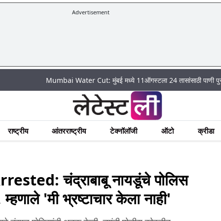
Advertisement
Mumbai Water Cut: मुंबई मध्ये 11ऑगस्टला 24 तासांसाठी पाणी पुरवठा राहणार बंद;
राष्ट्रीय
आंतरराष्ट्रीय
टेक्नॉलॉजी
ऑटो
क्रीडा
ed: चंद्राबाबू नायडूंचे पोलिस
, म्हणाले 'मी भ्रष्टाचार केला नाही'