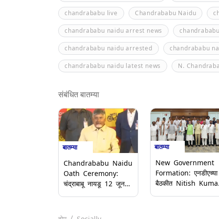
chandrababu live
Chandrababu Naidu
c
chandrababu naidu arrest news
chandrababu
chandrababu naidu arrested
chandrababu na
chandrababu naidu latest news
N. Chandrab
संबंधित बातम्या
बातम्या
बातम्या
New Government
Chandrababu Naidu
Formation: एनडीएच्या
Oath Ceremony:
बैठकीत Nitish Kuma
चंद्राबाबू नायडू 12 जूनला
आणि Chandrababu
मुख्यमंत्रिपदाची शपथ
Naidu यांनी सादर केले
घेणार, पंतप्रधान मोदीही
समर्थन पत्र; नरेंद्र मोदी
उपस्थित राहणार
होम
Socially