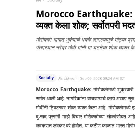
लवकरच करणार सरकार
स्थापनेचा दावा
Morocco Earthquake: मोरोक
व्यक्त केला शोक; सर्वोतपरी म
मोरोक्को भागात भुकंपाचे धक्के लागल्यामुळे मोठ्या प
पंतप्रधान नरेंद्र मोदी यांनी या घटनेचा शोक व्यक्त क
Socially
टीम लेटेस्टली
|
Sep 09, 2023 09:24 AM IST
Morocco Earthquake:
मोरोक्कोमध्ये शुक्रवारी
समोर आली आहे. नागरिकांना वाचवण्याचे कार्य अद्याप सुरु
मोदींनी ट्विटरवर शोक व्यक्त केला आहे. मोरोक्कोमध्ये झ
दुःखद प्रसंगी माझे विचार मोरोक्कोच्या लोकांसोबत आ
लवकरात लवकर बरे होवोत. या कठीण काळात भारत मोरोक्