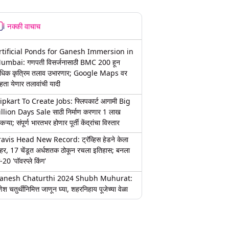
नक्की वाचाच
rtificial Ponds for Ganesh Immersion in
umbai: गणपती विसर्जनासाठी BMC 200 हून
धिक कृत्रिम तलाव उभारणार; Google Maps वर
हता येणार तलावांची यादी
lipkart To Create Jobs: फ्लिपकार्ट आगामी Big
illion Days Sale साठी निर्माण करणार 1 लाख
कऱ्या; संपूर्ण भारतभर होणार पूर्ती केंद्रांचा विस्तार
ravis Head New Record: ट्रॅव्हिस हेडने केला
हर, 17 चेंडूत अर्धशतक ठोकून रचला इतिहास; बनला
-20 'पॉवरप्ले किंग'
anesh Chaturthi 2024 Shubh Muhurat:
ेश चतुर्थीनिमित्त जाणून घ्या, शहरनिहाय पूजेच्या वेळा