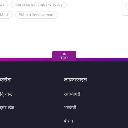
ews
morocco earthquake today
 Modi
PM nardendra modi
क्रीडा
लाइफस्टाइल
क्रिकेट
खवय्येगिरी
इतर खेळ
भटकंती
फॅशन