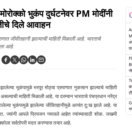
्को भुकंप दुर्घटनेवर PM मोदींनी
दतीचे दिले आवाहन
A
M
्रमाणात जीवीतहानी झाल्याची माहिती मिळाली आहे. भारताचे
अ
ेला आहे.
पा
F
B
नो
T
क
 झालेल्या भूकंपामुळे भरपूर मोठ्या प्रमाणात नुकसान झाल्याचे माहिती
टी
 असल्याची माहिती मिळाली आहे. या दरम्यान भारताचे पंचप्रधान नरेंद्र
G
ालेल्या भूकंपामुळे झालेल्या जीवितहानीमुळे अत्यंत दु:ख झाले आहे. या
गण
हेत. ज्यांनी आपले प्रियजन गमावले आहेत त्यांच्यासाठी शोक. जखमी
कोला सर्वतोपरी मदत करण्यास तयार आहे.