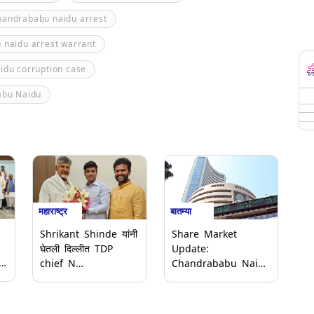
handrababu naidu arrest
 naidu arrest warrant
idu corruption case
abu Naidu
महाराष्ट्र
बातम्या
Shrikant Shinde यांनी
Share Market
घेतली दिल्लीत TDP
Update:
r
chief N
Chandrababu Naidu
Chandrababu Naidu
एनडीए सोबतच राहनार
यांची भेट!
असल्याच्या वृत्तानंतर शेअर
बाजारात सुधारली परिस्थिती