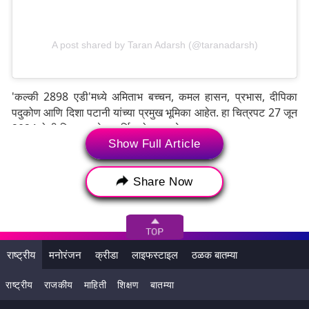
A post shared by Taran Adarsh (@taranadarsh)
'कल्की 2898 एडी'मध्ये अमिताभ बच्चन, कमल हासन, प्रभास, दीपिका
पदुकोण आणि दिशा पटानी यांच्या प्रमुख भूमिका आहेत. हा चित्रपट 27 जून
2024 रोजी थिएटरमध्ये प्रदर्शित होणार आहे.
Show Full Article
Share Now
राष्ट्रीय
मनोरंजन
क्रीडा
लाइफस्टाइल
ठळक बातम्या
राष्ट्रीय
राजकीय
माहिती
शिक्षण
बातम्या