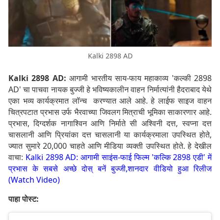
Kalki 2898 AD
Kalki 2898 AD:
आगामी भारतीय साय-फाय महाकाव्य 'कल्की 2898
AD' चा पाचवा नायक बुज्जी हे भविष्यकालीन वाहन निर्मात्यांनी हैदराबाद येथे
एका भव्य कार्यक्रमात लॉन्च करण्यात आले आहे. हे लाईफ साइज वाहन
चित्रपटात प्रभास उर्फ ​​भैरवाच्या जिवलग मित्राची भूमिका साकारणार आहे.
प्रभास, दिग्दर्शक नागाश्विन आणि निर्माते सी अश्विनी दत्त, स्वप्ना दत्त
चासलानी आणि प्रियांका दत्त चासलानी या कार्यक्रमाला उपस्थित होते,
ज्यात सुमारे 20,000 चाहते आणि मीडिया व्यक्ती उपस्थित होते. हे देखील
वाचा:
Kalki 2898 AD: आगामी साइंस-फाई फिल्म 'कल्कि 2898 एडी' में
प्रभास के सबसे अच्छे दोस् बनें बुज्जी,शानदार वीडियो हुआ रिलीज
(Watch Video)
पाहा पोस्ट: