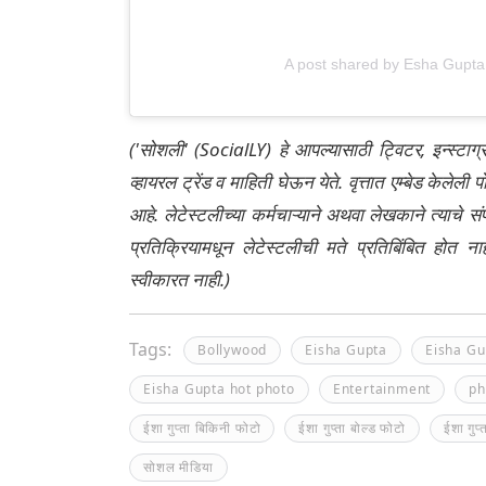
A post shared by Esha Gupt
('सोशली' (SocialLY) हे आपल्यासाठी ट्विटर, इन्स्टाग
व्हायरल ट्रेंड व माहिती घेऊन येते. वृत्तात एम्बेड केल
आहे. लेटेस्टलीच्या कर्मचाऱ्याने अथवा लेखकाने त्याचे स
प्रतिक्रियामधून लेटेस्टलीची मते प्रतिबिंबित होत 
स्वीकारत नाही.)
Tags:
Bollywood
Eisha Gupta
Eisha Gu
Eisha Gupta hot photo
Entertainment
ph
ईशा गुप्ता बिकिनी फोटो
ईशा गुप्ता बोल्ड फोटो
ईशा गुप
सोशल मीडिया