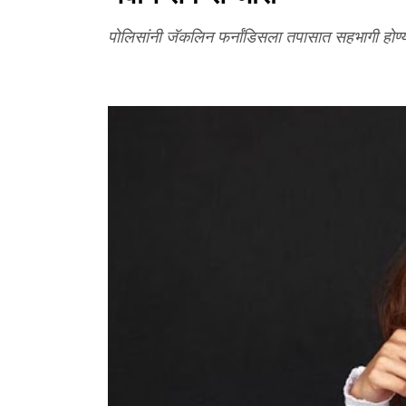
पोलिसांनी जॅकलिन फर्नांडिसला तपासात सहभागी होण्