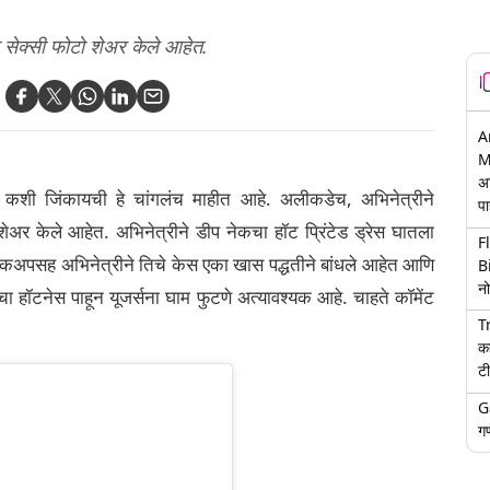
य सेक्सी फोटो शेअर केले आहेत.
A
M
अ
ं कशी जिंकायची हे चांगलंच माहीत आहे. अलीकडेच, अभिनेत्रीने
पा
शेअर केले आहेत. अभिनेत्रीने डीप नेकचा हॉट प्रिंटेड ड्रेस घातला
F
मेकअपसह अभिनेत्रीने तिचे केस एका खास पद्धतीने बांधले आहेत आणि
B
नो
चा हॉटनेस पाहून यूजर्सना घाम फुटणे अत्यावश्यक आहे. चाहते कॉमेंट
T
क
टी
G
गण