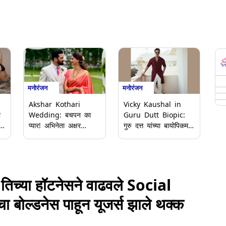
मनोरंजन
मनोरंजन
Akshar Kothari
Vicky Kaushal in
ा
Wedding: बचपन का
Guru Dutt Biopic:
ड
प्यार! अभिनेता अक्षर
गुरु दत्त यांच्या बायोपिकमध्ये
कोठारी अडकला
विकी कौशलची एन्ट्री,
ष
लग्नबंधनात, शेअर केले
फिल्मफेअरच्या हवाल्याने
लग्नाचे खास क्षण!
माहिती समोर
िच्या हॉटनेसने वाढवले ​Social
ा बोल्डनेस पाहून यूजर्स झाले थक्क