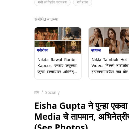
मनी लॉन्ड्रिंग प्रकरण
मनोरंजन
संबंधित बातम्या
मनोरंजन
व्हायरल
Nikita Rawal Ranbir
Nikki Tamboli Hot
Kapoor: रणबीर कपूरच्या
Video: निक्की तांबोळीच
जुन्या वक्तव्यावर अभिनेत्री
इन्स्टाग्रामवरील नवा बोल्
निकिता रावल आक्रमक,
व्हिडिओ व्हायरल; ग्लॅमरस
माफी मागण्याची मागणी
लूकने वेधले चाहत्यांचे लक्
होम
Socially
Eisha Gupta ने पुन्हा एकदा त
Media ​चे तापमान, अभिनेत्रीच
(See Photos)