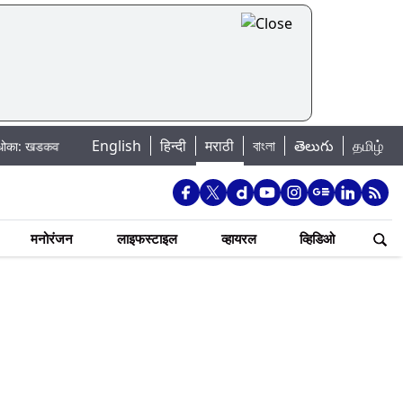
English
हिन्दी
मराठी
বাংলা
తెలుగు
தமிழ்
 धरणातून मुठानदी पात्रात विसर्ग सुरु; नागरिकांना नदीपात्रात न उतरण्याचे प्रशासनाचे 
मनोरंजन
लाइफस्टाइल
व्हायरल
व्हिडिओ