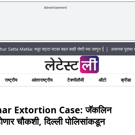
Advertisement
|
a: मधूर सट्टा मटका बद्दल काही गोष्टी घ्या जाणून !
अचानक पूराचा धोका: खडकवासला
राष्ट्रीय
आंतरराष्ट्रीय
टेक्नॉलॉजी
ऑटो
क्रीडा
r Extortion Case: जॅकलिन
 होणार चौकशी, दिल्ली पोलिसांकडून