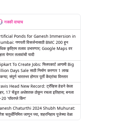
नक्की वाचाच
rtificial Ponds for Ganesh Immersion in
umbai: गणपती विसर्जनासाठी BMC 200 हून
धिक कृत्रिम तलाव उभारणार; Google Maps वर
हता येणार तलावांची यादी
lipkart To Create Jobs: फ्लिपकार्ट आगामी Big
illion Days Sale साठी निर्माण करणार 1 लाख
कऱ्या; संपूर्ण भारतभर होणार पूर्ती केंद्रांचा विस्तार
ravis Head New Record: ट्रॅव्हिस हेडने केला
हर, 17 चेंडूत अर्धशतक ठोकून रचला इतिहास; बनला
-20 'पॉवरप्ले किंग'
anesh Chaturthi 2024 Shubh Muhurat:
ेश चतुर्थीनिमित्त जाणून घ्या, शहरनिहाय पूजेच्या वेळा