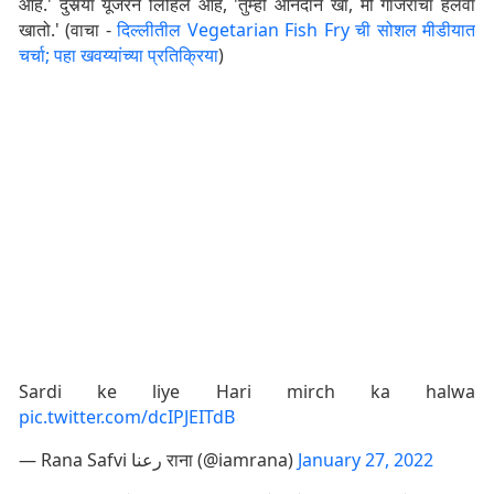
आहे.' दुसर्‍या यूजरने लिहिले आहे, 'तुम्ही आनंदाने खा, मी गाजराचा हलवा
खातो.' (वाचा -
दिल्लीतील Vegetarian Fish Fry ची सोशल मीडीयात
चर्चा; पहा खवय्यांच्या प्रतिक्रिया
)
Sardi ke liye Hari mirch ka halwa
pic.twitter.com/dcIPJEITdB
— Rana Safvi رعنا राना (@iamrana)
January 27, 2022