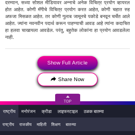
दरम्यान, सध्या सोशल मीडियावर अन्नाचे अनेक विचित्र प्रयोग व्हायरल
होत आहेत. कोणी मॅगीचे विचित्र प्रयोग करत आहेत, कोणी चहात रुह
अफजा मिसळत आहेत. तर कोणी गुलाब जामूनचे पकोडे बनवून चर्चेत आले
आहेत. ज्यांना नवनवीन पदार्थ करून पाहण्याची आवड आहे त्यांना कदाचित
हा हलवा चाखायला आवडेल. परंतु, बहुतेक लोकांना हा प्रयोग आवडलेला
नाही.
Tags:
Green Chilli Halwa
Show Full Article
Green Chilli Halwa photo
Share Now
Weird Food Combination
Weird Food Combination on social media
मिरची हलवा
मिरचीचा हलवा
हलवा
राष्ट्रीय
मनोरंजन
क्रीडा
लाइफस्टाइल
ठळक बातम्या
राष्ट्रीय
राजकीय
माहिती
शिक्षण
बातम्या