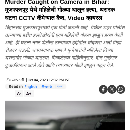
Murder Caught on Camera in Bihar:
मुजफ्फरपूर येथे महिलेची गोळ्या घालून हत्या, थरारक
घटना CCTV कॅमेऱ्यात कैद, Video व्हायरल
बिहारच्या मुजफ्फरपूरमध्ये एक मोठी घडली आहे. येथील शहर पोलीस
ठाण्याच्या हद्दीत हल्लेखोरांनी एका महिलेची गोळ्या झाडून हत्या केली
आहे. ही घटना नगर पोलीस ठाण्याच्या हद्दीतील चांदवारा अली मिर्झा
रोडवर घडली. धक्कादायक म्हणजे गुन्हेगारांनी महिलेला तिच्या
घरासमोर गोळ्या घातल्या. मिळालेल्या माहितीनुसार, दोन गुन्हेगार
दुचाकीवरून आले होते आणि त्यांच्यावर गोळी झाडून पळून गेले.
टीम लेटेस्टली
|
Oct 04, 2023 12:32 PM IST
Read in
English
తెలుగు
বাংলা
A+
A-