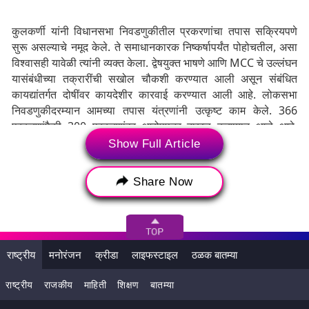
कुलकर्णी यांनी विधानसभा निवडणुकीतील प्रकरणांचा तपास सक्रियपणे
सुरू असल्याचे नमूद केले. ते समाधानकारक निष्कर्षापर्यंत पोहोचतील, असा
विश्वासही यावेळी त्यांनी व्यक्त केला. द्वेषयुक्त भाषणे आणि MCC चे उल्लंघन
यासंबंधीच्या तक्रारींची सखोल चौकशी करण्यात आली असून संबंधित
कायद्यांतर्गत दोषींवर कायदेशीर कारवाई करण्यात आली आहे. लोकसभा
निवडणुकीदरम्यान आमच्या तपास यंत्रणांनी उत्कृष्ट काम केले. 366
प्रकरणांपैकी 300 प्रकरणांवर आरोपपत्र दाखल करण्यात आले आहे.
त्याचप्रमाणे, विधानसभा निवडणुकीतील 659 प्रकरणे, सर्व तपासांचा
Show Full Article
पाठपुरावा केला जात असल्याचंही निवडणूक अधिकाऱ्यांनी सांगितलं. (हेही
वाचा -
EVM Hacking Case: महाराष्ट्रात ईव्हीएम हॅकिंग प्रकरणी
Share Now
आधारित व्यक्तीविरुद्ध एफआयआर; मुंबई पोलिसांची कारवाई
)
दरम्यान, कुलकर्णी यांनी पुढे बोलताना सांगितलं की, ही मशिन्स कोणतीही
बाह्य कनेक्टिव्हिटी नसलेली स्वतंत्र उपकरणे आहेत, ज्यामुळे हॅकिंग अशक्य
होते. ईव्हीएममधील चिप एकवेळ प्रोग्राम करण्यायोग्य आहे, हे सुनिश्चित
राष्ट्रीय
मनोरंजन
क्रीडा
लाइफस्टाइल
ठळक बातम्या
करते की कोणतेही बदल केले जाऊ शकत नाहीत. कठोर सुरक्षा आणि
प्रशासकीय प्रोटोकॉल कोणत्याही छेडछाडीला प्रतिबंध करतात.
राष्ट्रीय
राजकीय
माहिती
शिक्षण
बातम्या