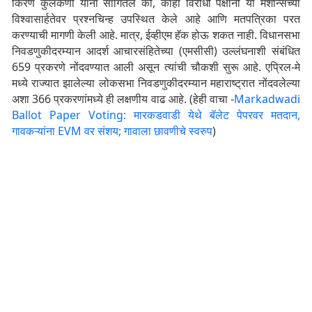
किरण कुलकर्णी यांनी सांगितले की, काही विरोधी पक्षांनी या मशीन्सच्या
विश्वासार्हतेवर प्रश्नचिन्ह उपस्थित केले आहे आणि मतपत्रिका परत
करण्याची मागणी केली आहे. मात्र, ईव्हीएम हॅक होऊ शकत नाही. विधानसभा
निवडणुकीदरम्यान आदर्श आचारसंहितेच्या (एमसीसी) उल्लंघनाशी संबंधित
659 प्रकरणे नोंदवण्यात आली असून त्यांची चौकशी सुरू आहे. एप्रिल-मे
मध्ये राज्यात झालेल्या लोकसभा निवडणुकीदरम्यान महाराष्ट्रात नोंदवलेल्या
अशा 366 प्रकरणांमध्ये ही लक्षणीय वाढ आहे. (हेही वाचा -
Markadwadi
Ballot Paper Voting: मारकडवाडी येथे बॅलेट पेपरवर मतदान,
गावकऱ्यांना EVM वर संशय; गावाला छावणीचे स्वरुप
)