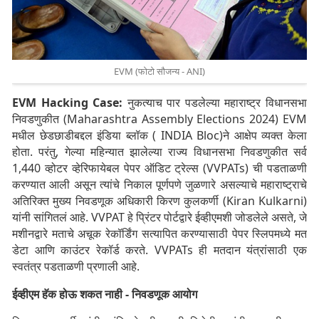
EVM (फोटो सौजन्य - ANI)
EVM Hacking Case:
नुकत्याच पार पडलेल्या महाराष्ट्र विधानसभा
निवडणुकीत (Maharashtra Assembly Elections 2024) EVM
मधील छेडछाडीबद्दल इंडिया ब्लॉक ( INDIA Bloc)ने आक्षेप व्यक्त केला
होता. परंतु, गेल्या महिन्यात झालेल्या राज्य विधानसभा निवडणुकीत सर्व
1,440 व्होटर व्हेरिफायेबल पेपर ऑडिट ट्रेल्स (VVPATs) ची पडताळणी
करण्यात आली असून त्यांचे निकाल पूर्णपणे जुळणारे असल्याचे महाराष्ट्राचे
अतिरिक्त मुख्य निवडणूक अधिकारी किरण कुलकर्णी (Kiran Kulkarni)
यांनी सांगितलं आहे. VVPAT हे प्रिंटर पोर्टद्वारे ईव्हीएमशी जोडलेले असते, जे
मशीनद्वारे मताचे अचूक रेकॉर्डिंग सत्यापित करण्यासाठी पेपर स्लिपमध्ये मत
डेटा आणि काउंटर रेकॉर्ड करते. VVPATs ही मतदान यंत्रांसाठी एक
स्वतंत्र पडताळणी प्रणाली आहे.
ईव्हीएम हॅक होऊ शकत नाही - निवडणूक आयोग