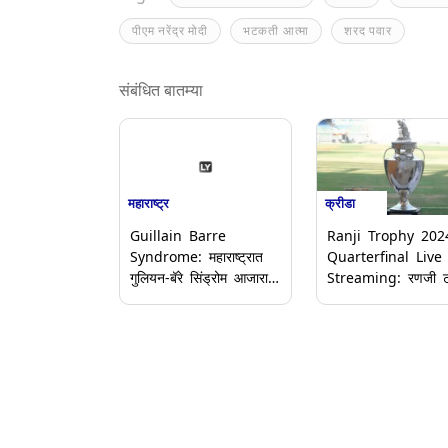
पीएम नरेंद्र मोदी
भटकती आत्मा
शरद पवार
संबंधित बातम्या
महाराष्ट्र
क्रीडा
Guillain Barre
Ranji Trophy 202
Syndrome: महाराष्ट्रात
Quarterfinal Live
गुलियन-बॅरे सिंड्रोम आजाराचा
Streaming: रणजी ट्
धोका कायम, रुग्णसंख्या
क्वार्टरफायनलमध्ये मुंबई,
167 वर, 7 जणांचा मृत्यू
सौराष्ट्र, जम्मू-काश्मीर
झाल्याची नोंद
संघांच्या सामन्याचे लाईव्
टेलिकास्ट कधी, कुठे 
कसे पहाल?