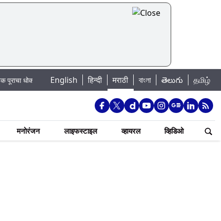
English
हिन्दी
मराठी
বাংলা
తెలుగు
தமிழ்
ा: खडकवासला धरणातून मुठानदी पात्रात विसर्ग सुरु; नागरिकांना नदीपात्रात न उतरण्याचे 
मनोरंजन
लाइफस्टाइल
व्हायरल
व्हिडिओ