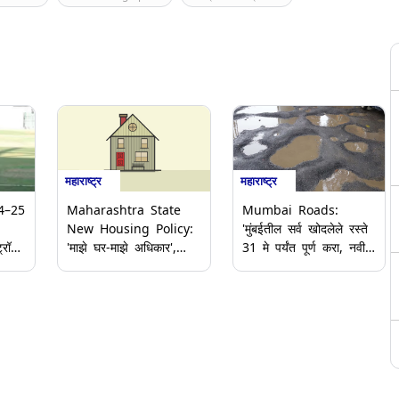
महाराष्ट्र
महाराष्ट्र
4–25
Maharashtra State
Mumbai Roads:
New Housing Policy:
'मुंबईतील सर्व खोदलेले रस्ते
रॉफी
'माझे घर-माझे अधिकार',
31 मे पर्यंत पूर्ण करा, नवीन
राज्याचे नवीन गृहनिर्माण
रस्त्यांचे काम नको';
, केरळ
धोरण जाहीर; राज्य
Ashish Shelar यांचे
ह
मंत्रिमंडळ बैठकीत महत्त्वाचे
बीएमसीला निर्देश
आणि
निर्णय