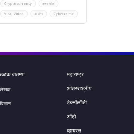
Cryptocurrency
इतर खेळ
Viral Video
आरोग्य
Cybercrime
ठळक बातम्या
महाराष्ट्र
आंतरराष्ट्रीय
लेखक
टेक्नॉलॉजी
विज्ञान
ऑटो
व्हायरल