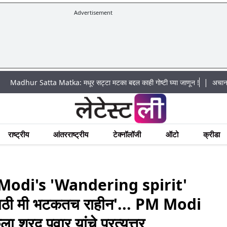
Advertisement
|
Satta Matka: मधूर सट्टा मटका बद्दल काही गोष्टी घ्या जाणून !
अचानक पूराचा धोक
राष्ट्रीय
आंतरराष्ट्रीय
टेक्नॉलॉजी
ऑटो
क्रीडा
odi's 'Wandering spirit'
साठी मी भटकतच राहीन'... PM Modi
ा शरद पवार यांचे प्रत्युत्तर