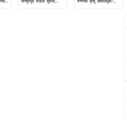
 नवीन
मान्सूनपूर्व पाऊस सुरूच;
रुग्णांचा मृत्यू कोविडमुळे?
मुंबई, ठाणे आणि रायगडसाठी
नेमके कारण काय? बीएमसीने
े
Yellow Alert; जाणून घ्या
दिली महिती, घ्या जाणून
आयएमडी हवामान अंदाज