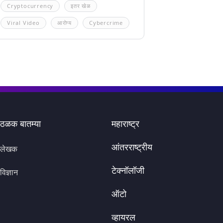
Cryptocurrency
इतर खेळ
Viral Video
आरोग्य
Cybercrime
ठळक बातम्या
महाराष्ट्र
आंतरराष्ट्रीय
लेखक
टेक्नॉलॉजी
विज्ञान
ऑटो
व्हायरल