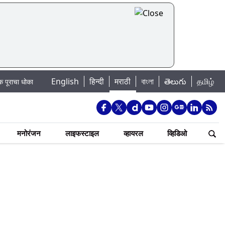
English
हिन्दी
मराठी
বাংলা
తెలుగు
தமிழ்
: खडकवासला धरणातून मुठानदी पात्रात विसर्ग सुरु; नागरिकांना नदीपात्रात न उतरण्याचे प
मनोरंजन
लाइफस्टाइल
व्हायरल
व्हिडिओ