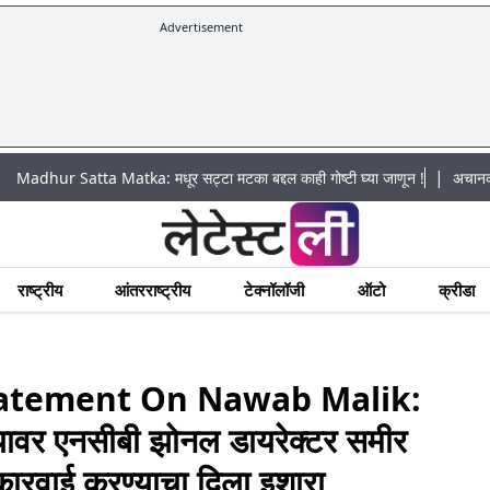
Advertisement
|
Satta Matka: मधूर सट्टा मटका बद्दल काही गोष्टी घ्या जाणून !
अचानक पूराचा धोका
राष्ट्रीय
आंतरराष्ट्रीय
टेक्नॉलॉजी
ऑटो
क्रीडा
atement On Nawab Malik:
व्यावर एनसीबी झोनल डायरेक्टर समीर
र कारवाई करण्याचा दिला इशारा