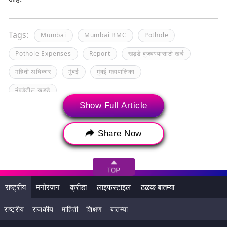
Tags:
Mumbai
Mumbai BMC
Pothole
Pothole Expenses
Report
खड्डे बुजवण्यासाठी खर्च
महिती अधिकार
मुंबई
मुंबई महापालिका
मुंबईतील खड्डे
Show Full Article
Share Now
राष्ट्रीय
मनोरंजन
क्रीडा
लाइफस्टाइल
ठळक बातम्या
राष्ट्रीय
राजकीय
माहिती
शिक्षण
बातम्या