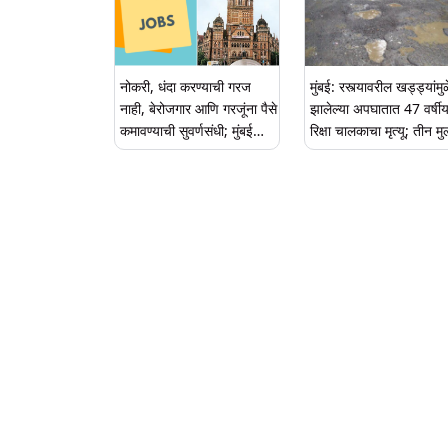
नोकरी, धंदा करण्याची गरज
मुंबई: रस्त्यावरील खड्ड्यांमुळ
नाही, बेरोजगार आणि गरजूंना पैसे
झालेल्या अपघातात 47 वर्षी
कमावण्याची सुवर्णसंधी; मुंबई
रिक्षा चालकाचा मृत्यू; तीन मु
महापालिकेची हटके योजना
बायको असा परिवार उघड्या