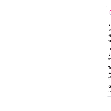
A
M
अ
पा
F
B
नो
T
क
टी
G
गण