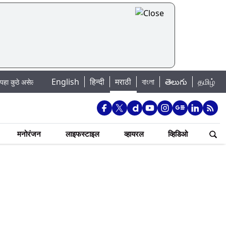
|
English
हिन्दी
मराठी
বাংলা
తెలుగు
தமிழ்
ल पाणी बंद
Madhur Satta Matka: मधूर सट्टा मटका बद्दल काही गोष्टी घ्या जाणून
मनोरंजन
लाइफस्टाइल
व्हायरल
व्हिडिओ