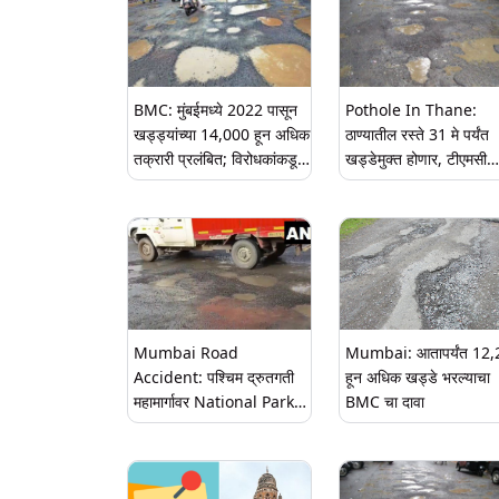
BMC: मुंबईमध्ये 2022 पासून
Pothole In Thane:
खड्ड्यांच्या 14,000 हून अधिक
ठाण्यातील रस्ते 31 मे पर्यंत
तक्रारी प्रलंबित; विरोधकांकडून
खड्डेमुक्त होणार, टीएमसी
BMC वर टीका
आयुक्तांचा दावा
Mumbai Road
Mumbai: आतापर्यंत 12
Accident: पश्चिम द्रुतगती
हून अधिक खड्डे भरल्याचा
महामार्गावर National Park
BMC चा दावा
Bridge वर डम्परची
बाईकस्वारांना धडक; दोघांचा
जागीच मृत्यू