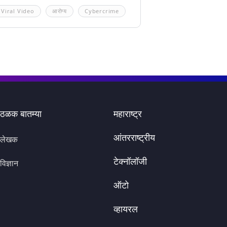
Viral Video
आरोग्य
Cybercrime
ठळक बातम्या
महाराष्ट्र
आंतरराष्ट्रीय
लेखक
टेक्नॉलॉजी
विज्ञान
ऑटो
व्हायरल