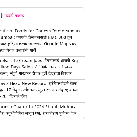
नक्की वाचाच
rtificial Ponds for Ganesh Immersion in
umbai: गणपती विसर्जनासाठी BMC 200 हून
धिक कृत्रिम तलाव उभारणार; Google Maps वर
हता येणार तलावांची यादी
lipkart To Create Jobs: फ्लिपकार्ट आगामी Big
illion Days Sale साठी निर्माण करणार 1 लाख
कऱ्या; संपूर्ण भारतभर होणार पूर्ती केंद्रांचा विस्तार
ravis Head New Record: ट्रॅव्हिस हेडने केला
हर, 17 चेंडूत अर्धशतक ठोकून रचला इतिहास; बनला
-20 'पॉवरप्ले किंग'
anesh Chaturthi 2024 Shubh Muhurat:
ेश चतुर्थीनिमित्त जाणून घ्या, शहरनिहाय पूजेच्या वेळा