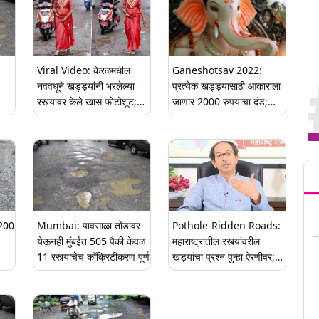
Viral Video: केरळमधील
Ganeshotsav 2022:
नववधूने खड्ड्यांनी भरलेल्या
प्रत्येक खड्ड्यासाठी आकाराला
रस्त्यावर केले खास फोटोशूट;
जाणार 2000 रुपयांचा दंड;
Watch
BMC ने जारी केली गणपती
मंडळांसाठी मार्गदर्शक तत्त्वे
Tren
,200
Mumbai: पावसाळा तोंडावर
Pothole-Ridden Roads:
येऊनही मुंबईत 505 पैकी केवळ
महाराष्ट्रातील रस्त्यांवरील
11 रस्त्यांचेच काँक्रिटीकरण पूर्ण
खड्यांचा प्रश्न पुन्हा ऐरणीवर;
CM Uddhav Thackeray
यांनी सर्व यंत्रणांना बजावले
समन्स