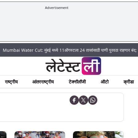
Advertisement
ater Cut: मुंबई मध्ये 11ऑगस्टला 24 तासांसाठी पाणी पुरवठा राहणार बंद; पहा कुठे असे
राष्ट्रीय
आंतरराष्ट्रीय
टेक्नॉलॉजी
ऑटो
क्रीडा