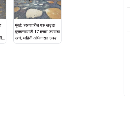
े
मुंबई: रस्त्यावरील एक खड्डा
य
बुजवण्यासाठी 17 हजार रुपयांचा
ली व
खर्च, माहिती अधिकारात उघड
वर