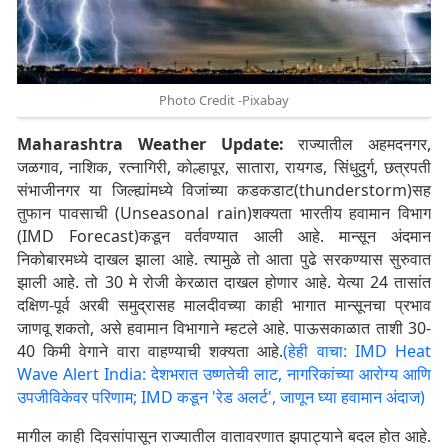
Photo Credit -Pixabay
Maharashtra Weather Update:
राज्यातील अहमदनगर,
जळगाव, नाशिक, रत्नागिरी, कोल्हापूर, सातारा, रायगड, सिंधुदुर्ग, छत्रपती
संभाजीनगर या जिल्ह्यांमध्ये विजांच्या कडकडाट(thunderstorm)सह
तुफान पावसाची (Unseasonal rain)शक्यता भारतीय हवामान विभाग
(IMD Forecast)कडून वर्तवण्यात आली आहे. मान्सून अंदमान
निकोबारमध्ये दाखल झाला आहे. त्यामुळे तो आता पुढे सरकण्यास सुरुवात
झाली आहे. तो 30 मे रोजी केरळात दाखल होणार आहे. येत्या 24 तासांत
दक्षिण-पूर्व अरबी समुद्रासह मालदीवच्या काही भागात मान्सूनचा प्रभाव
जाणवू शकतो, असे हवामान विभागाने म्हटले आहे. पाऊसकाळात ताशी 30-
40 किमी वेगाने वारा वाहण्याची शक्यता आहे.
(हेही वाचा: IMD Heat
Wave Alert India: देशभरात उष्णतेची लाट, नागरिकांच्या आरोग्य आणि
उपजीविकेवर परिणाम; IMD कडून 'रेड अलर्ट', जाणून घ्या हवामान अंदाज)
मागील काही दिवसांपासून राज्यातील वातावरणात झपाट्याने बदल होत आहे.