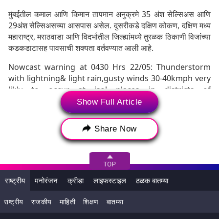
मुंबईतील कमाल आणि किमान तापमान अनुक्रमे 35 अंश सेल्सिअस आणि
29अंश सेल्सिअसच्या आसपास असेल. दुसरीकडे दक्षिण कोकण, दक्षिण मध्य
महाराष्ट्र, मराठवाडा आणि विदर्भातील जिल्ह्यांमध्ये तुरळक ठिकाणी विजांच्या
कडकडाटासह पावसाची शक्यता वर्तवण्यात आली आहे.
Nowcast warning at 0430 Hrs 22/05: Thunderstorm
with lightning& light rain,gusty winds 30-40kmph very
likly to occur at isol places in districts of
Ahmadnagar,Jalgaon,Nasik,Rtn,Klp,
Show Full Article
Satara,Raigad,Sindhudurga,Ch Sambaji Ngr in nxt 3-
4hrs in Mah.
Share Now
CYCIR ovr N Kerala & arnd persist.
pic.twitter.com/o0QwHzWrCT
— K S Hosalikar (@Hosalikar_KS)
May 22, 2024
राष्ट्रीय
मनोरंजन
क्रीडा
लाइफस्टाइल
ठळक बातम्या
राष्ट्रीय
राजकीय
माहिती
शिक्षण
बातम्या
Tags:
Ahmednagar