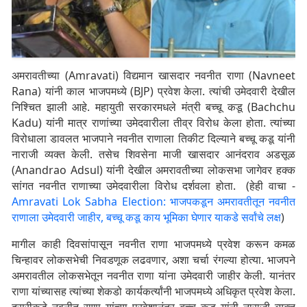
अमरावतीच्या (Amravati) विद्यमान खासदार नवनीत राणा (Navneet
Rana) यांनी काल भाजपमध्ये (BJP) प्रवेश केला. त्यांची उमेदवारी देखील
निश्चित झाली आहे. महायुती सरकारमधले मंत्री बच्चू कडू (Bachchu
Kadu) यांनी मात्र राणांच्या उमेदवारीला तीव्र विरोध केला होता. त्यांच्या
विरोधाला डावलत भाजपाने नवनीत राणाला तिकीट दिल्याने बच्चू कडू यांनी
नाराजी व्यक्त केली. तसेच शिवसेना माजी खासदार आनंदराव अडसूळ
(Anandrao Adsul) यांनी देखील अमरावतीच्या लोकसभा जागेवर हक्क
सांगत नवनीत राणाच्या उमेदवारीला विरोध दर्शवला होता. (हेही वाचा -
Amravati Lok Sabha Election: भाजपकडून अमरावतीतून नवनीत
राणाला उमेदवारी जाहीर, बच्चू कडू काय भूमिका घेणार याकडे सर्वांचे लक्ष
)
मागील काही दिवसांपासून नवनीत राणा भाजपमध्ये प्रवेश करून कमळ
चिन्हावर लोकसभेची निवडणूक लढवणार, अशा चर्चा रंगल्या होत्या. भाजपने
अमरावतील लोकसभेतून नवनीत राणा यांना उमेदवारी जाहीर केली. यानंतर
राणा यांच्यासह त्यांच्या शेकडो कार्यकर्त्यांनी भाजपमध्ये अधिकृत प्रवेश केला.