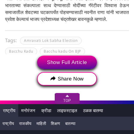
भारताच्या संकल्पाला साथ देण्यासाठी मोदींच्या गॅरंटीवर विश्वास ठेऊन
समाजातील शेवटच्या घटकापर्यंत पोहचण्यासाठी नवनीत राणा यांनी भाजपात
प्रवेश केल्याचं भाजप प्रदेशाध्यक्ष चंद्रशेखर बावनकुळे म्हणाले.
Tags:
Amravati Lok Sabha Election
Bacchu Kadu
Bacchu kadu On BJP
Show Full Article
Lok Sabha Election 2024
loksabha election
Navnit Rana
अमरावती
आमदार बच्चू कडू
Share Now
नवनीत राणा
लोकसभा निवडणूक
राष्ट्रीय
मनोरंजन
क्रीडा
लाइफस्टाइल
ठळक बातम्या
राष्ट्रीय
राजकीय
माहिती
शिक्षण
बातम्या