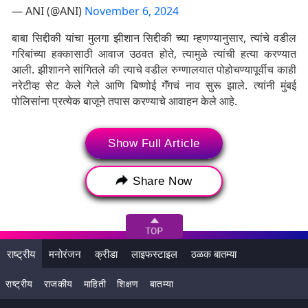
— ANI (@ANI)
November 6, 2024
बाबा सिद्दीकी यांचा मुलगा झीशान सिद्दीकी च्या म्हणण्यानुसार, त्यांचे वडील
गरिबांच्या हक्कासाठी आवाज उठवत होते, त्यामुळे त्यांची हत्या करण्यात
आली. झीशानने सांगितले की त्याचे वडील रुग्णालयात पोहोचण्यापूर्वीच काही
नरेटीव्ह सेट केले गेले आणि बिष्णोई गॅंगचं नाव सुरू झाले. त्यांनी मुंबई
पोलिसांना प्रत्येक बाजूने तपास करण्याचे आवाहन केले आहे.
Show Full Article
Tags:
Baba Siddiqui Murder Case
Baba Siddiqui
Khar Police Station
बाबा सिद्दीकी
Share Now
झीशान सिद्दीकी
बिष्णोई गॅंग
खार पोलिस स्टेशन
राष्ट्रीय
मनोरंजन
क्रीडा
लाइफस्टाइल
ठळक बातम्या
राष्ट्रीय
राजकीय
माहिती
शिक्षण
बातम्या