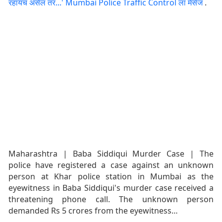
रहायचं असेल तर...' Mumbai Police Traffic Control ला मेसेज
.
Maharashtra | Baba Siddiqui Murder Case | The
police have registered a case against an unknown
person at Khar police station in Mumbai as the
eyewitness in Baba Siddiqui's murder case received a
threatening phone call. The unknown person
demanded Rs 5 crores from the eyewitness…