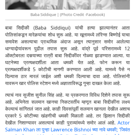
Baba Siddique | (Photo Credit -Facebook)
बाबा सिद्दीकी (Baba Siddiqui) यांची हत्या झाल्यानंतर आता
पोलिसांकडून मारेकर्‍यांचा शोध सुरू आहे. या खूनामध्ये लॉरेन्स बिष्णोई याचा
समावेश असल्याचा प्राथमिक अंदाज असून त्यानुसार समोर आलेल्या
धाग्यादोर्‍यांवरून पुढील तपास सुरू आहे. वांद्रे पूर्व परिसरामध्ये 12
ऑक्टोबरला दसर्‍याच्या रात्री बाबा सिद्दीकींवर गोळ्या झाडण्यात आल्या. या
घटनेच्या प्रत्यक्षदर्शीला आता धमकी येत आहे. फोन करून या
प्रत्यक्षदर्शीकडे 5 कोटीची मागणी करण्यात आली आहे. यामध्ये पैसे न
दिल्यास ठार मारलं जाईल अशी धमकी दिल्याचा दावा आहे. पोलिसांनी
यावरून खार पोलिस स्टेशन मध्ये अज्ञाताविरूद्ध गुन्हा दाखल केला आहे.
त्याचं नाव सुजीश सुनील सिंह आहे. या प्रकरणात विविध दिशेने तपास सुरू
आहे. अभिनेता सलमान खानचा निकटवर्तीय म्हणून बाबा सिद्दीकींना लक्ष्य
केल्याचं सांगितलं जात आहे. काही दिवसांपूर्वी सलमान खानला देखील अशाच
प्रकारे 5 कोटीच्या खंडणीची धमकी मिळाली आहे. तर झिशान सिद्दीकी
देखील निशाण्यावर असल्याचं काही पुराव्यांमध्ये समोर आलं आहे.
Actor
Salman Khan ला पुन्हा Lawrence Bishnoi च्या नावे धमकी; 'जिवंत