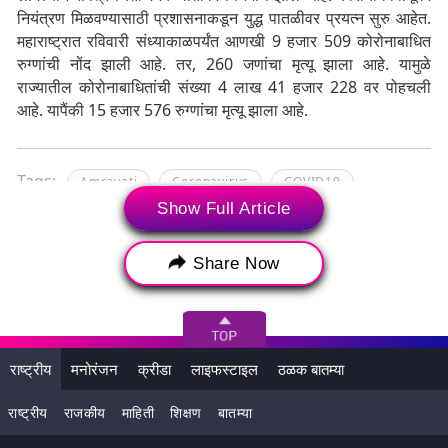
नियंत्रण मिळवण्यासाठी प्रशासनाकडून युद्ध पातळीवर प्रयत्न सुरु आहेत.
महाराष्ट्रात रविवारी संध्याकाळपर्यंत आणखी 9 हजार 509 कोरोनाबाधित
रुग्णांची नोंद झाली आहे. तर, 260 जणांचा मृत्यू झाला आहे. यामुळे
राज्यातील कोरोनाबाधितांची संख्या 4 लाख 41 हजार 228 वर पोहचली
आहे. यापैंकी 15 हजार 576 रुग्णांचा मृत्यू झाला आहे.
Tags:
Amravati
Coronavirus
COVID19
Show Full Article
Maharashtra
Navneet Kaur Rana
अमरावती
कोरोना विषाणू
कोविड19
नवनीत कौर राणा
Share Now
महाराष्ट्र
राष्ट्रीय
मनोरंजन
क्रीडा
लाइफस्टाइल
ठळक बातम्या
राष्ट्रीय
राजकीय
माहिती
शिक्षण
बातम्या