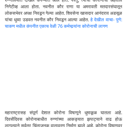
रुग्णालयात दाखल करण्यात आले होते. परंतु, त्यांचा कोरोनाचा अहवाल
निगेटीव्ह आला होता. नवनीत कौर राणा या अमरावती मतदारसंघातून
लोकसभेवर अपक्ष निवडून गेल्या आहेत. शिवसेना खासदार आनंदराव अडसूळ
यांचा धुव्वा उडवत नवनीत कौर निवडून आल्या आहेत.
हे देखील वाचा- पुणे:
चाकण मधील कंपनीत एकाच वेळी 76 कर्मचार्‍यांना कोरोनाची लागण
महाराष्ट्रासह संपूर्ण देशात कोरोना विषाणूने धुमाकूळ घातला आहे.
दिवसेंदिवस कोरोनाबाधीत रुग्णांच्या आकड्यात झपाट्याने वाढ होऊ
लागल्याने सर्वत्र चिंताजनक वातावरण निर्माण झाले आहे. कोरोना विषाणूवर