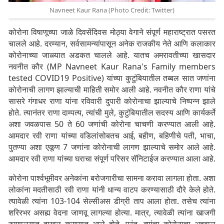
Navneet Kaur Rana (Photo Credit: Twitter)
कोरोना विषाणूच्या जाळे दिवसेंदिवस मोठ्या वेगाने संपूर्ण महाराष्ट्रात पसरत
चालले आहे. दरम्यान, सर्वसामन्यांपासून अनेक राजकीय नेते आणि कलाकार
कोरोनाच्या जाळ्यात अडकत चालले आहे. यातच अमरावतीच्या खासदार
नवनीत कौर (MP Navneet Kaur Rana's Family members
tested COVID19 Positive) यांच्या कुटुंबियातील तब्बल सात जणांना
कोरोनाची लागण झाल्याची माहिती समोर आली आहे. नवनीत कौर राणा यांचे
सासरे गंगाधर राणा यांना रविवारी दुपारी कोरोनाचा झाल्याचे निष्पन्न झाले
होते. त्यानंतर राणा दाम्पत्य, त्यांची मुले, कुटुंबियातील सदस्य आणि कार्यकर्ते
अशा जवळपास 50 ते 60 जणांची कोरोना चाचणी करण्यात आली आहे.
आमदार रवी राणा यांच्या वडिलांसोबतच आई, बहीण, बहिणीचे पती, भाचा,
पुतण्या अशा एकूण 7 जणांना कोरोनाची लागण झाल्याचे समोर आले आहे.
आमदार रवी राणा यांच्या घराचा संपूर्ण परिसर सॅनिटाईज करण्यात आला आहे.
कोरोना पार्श्वभूमीवर अनेकांना बरोजगारीचा सामना करावा लागला होता. अशा
लोकांना मदतीसाठी रवी राणा यांनी धान्य वाटप करण्यासाठी दौरे केले होते.
त्यावेळी त्यांना 103-104 सेल्सीअस डीग्री ताप आला होता. तसेच त्यांना
शरिरभर असह्य वेदना जाणवू लागल्या होत्या. मात्र, त्यावेळी त्यांना खाजगी