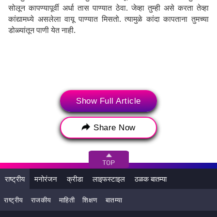
सोलून कापण्यापूर्वी अर्धा तास पाण्यात ठेवा. जेव्हा तुम्ही असे करता तेव्हा
कांद्यामध्ये असलेला वायू पाण्यात मिसतो. त्यामुळे कांदा कापताना तुमच्या
डोळ्यांतून पाणी येत नाही.
Show Full Article
Share Now
कांदा व्हिनेगरमध्ये बुडवा -
राष्ट्रीय
मनोरंजन
क्रीडा
लाइफस्टाइल
ठळक बातम्या
कांदे कापताना तुमच्या डोळ्यांतून पाणी येऊ नये, यासाठी तुम्ही ते सोलून
राष्ट्रीय
राजकीय
माहिती
शिक्षण
बातम्या
काही वेळ व्हिनेगरमध्ये बुडवून ठेवू शकता. यामुळे तुम्हाला कांदा कापताना