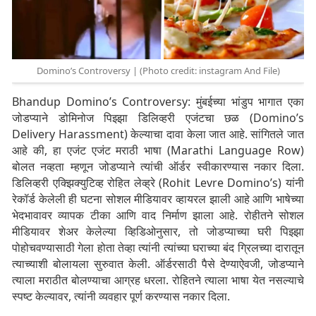
Domino’s Controversy | (Photo credit: instagram And File)
Bhandup Domino’s Controversy: मुंबईच्या भांडुप भागात एका
जोडप्याने डोमिनोज पिझ्झा डिलिव्हरी एजंटचा छळ (Domino’s
Delivery Harassment) केल्याचा दावा केला जात आहे. सांगितले जात
आहे की, हा एजंट एजंट मराठी भाषा (Marathi Language Row)
बोलत नव्हता म्हणून जोडप्याने त्यांची ऑर्डर स्वीकारण्यास नकार दिला.
डिलिव्हरी एक्झिक्युटिव्ह रोहित लेव्ह्रे (Rohit Levre Domino’s) यांनी
रेकॉर्ड केलेली ही घटना सोशल मीडियावर व्हायरल झाली आहे आणि भाषेच्या
भेदभावावर व्यापक टीका आणि वाद निर्माण झाला आहे. रोहीतने सोशल
मीडियावर शेअर केलेल्या व्हिडिओनुसार, तो जोडप्याच्या घरी पिझ्झा
पोहोचवण्यासाठी गेला होता तेव्हा त्यांनी त्यांच्या घराच्या बंद ग्रिलच्या दारातून
त्याच्याशी बोलायला सुरुवात केली. ऑर्डरसाठी पैसे देण्याऐवजी, जोडप्याने
त्याला मराठीत बोलण्याचा आग्रह धरला. रोहितने त्याला भाषा येत नसल्याचे
स्पष्ट केल्यावर, त्यांनी व्यवहार पूर्ण करण्यास नकार दिला.