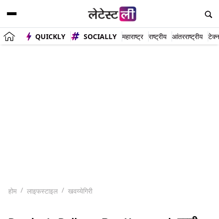
QUICKLY
SOCIALLY
महाराष्ट्र
राष्ट्रीय
आंतरराष्ट्रीय
टेक्
होम
लाइफस्टाइल
खवय्येगिरी