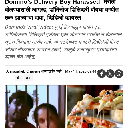
Domino’s Delivery Boy Harassed: मराठी
बोलण्यासाठी आग्रह, डॉमिनोज डिलिव्हरी बॉयचा कथीत
छळ झाल्याचा दावा; व्हिडिओ व्हायरल
Domino’s Viral Video: मुंबईतील भांडुप भागात एका
डॉमिनोजच्या डिलिव्हरी एजंटला एका जोडप्याने मराठीत न बोलल्याने
त्रास दिल्याचा आरोप आहे. या घटनेबाबत एजंटने लिहीलेली पोस्ट
सोशल मीडियावर व्हायरल झाली, त्यामुळे उलटसुलट प्रतिक्रीया
व्यक्त होत आहेत.
Annasaheb Chavare अण्णासाहेब चवरे
|
May 14, 2025 09:44 AM IST
A+
A-