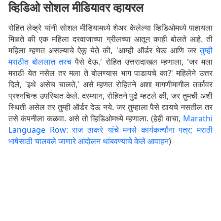
व्हिडिओ सोशल मीडियावर व्हायरल
रोहित लेव्ह्रे यांनी सोशल मीडियामध्ये शेअर केलेल्या व्हिडिओमध्ये पाहायला
मिळते की एक महिला दरवाजाच्या ग्रीलच्या आतून काही बोलते आहे. ती
महिला म्हणत असल्याचे ऐकू येते की, 'आम्ही ऑर्डर घेऊ आणि जर
तुम्ही
मराठीत बोललात तरच
पैसे देऊ.' रोहित उत्तरादाखल म्हणाला, 'जर मला
मराठी येत नसेल तर मला ते बोलण्यास भाग पाडायचे का?' महिलेने उत्तर
दिले, 'इथे असेच चालते,' असे म्हणत रोहितने अशा मागणीमागील तर्कावर
प्रश्नचिन्ह उपस्थित केले. दरम्यान, रोहितने पुढे म्हटले की, जर तुमची अशी
स्थिती असेल तर तुम्ही ऑर्डर देऊ नये. जर तुम्हाला पैसे द्यायचे नसतील तर
तसे कंपनीला कळवा. असे तो व्हिडिओमध्ये म्हणाला. (हेही वाचा,
Marathi
Language Row: राज ठाकरे यांचे मनसे कार्यकर्त्यांना पत्र; मराठी
भाषेसाठी चालवले जाणारे आंदोलन थांबवण्याचे केले आवाहन
)