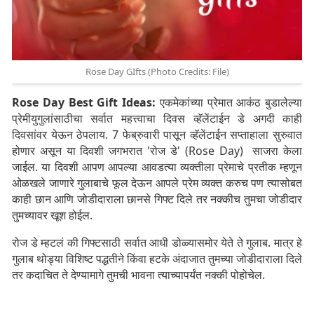
Rose Day GIfts (Photo Credits: File)
Rose Day Best Gift Ideas:
एकमेकांच्या प्रेमात आकंठ बुडालेल्या
प्रेमीयुगुलांसाठीचा सर्वात महत्त्वाचा दिवस व्हॅलेंटाईन डे अगदी काही
दिवसांवर येऊन ठेपलाय. 7 फेब्रुवारी पासून व्हॅलेंटाईन सप्ताहाला सुरुवात
होणार असून या दिवशी जगभरात 'रोज डे' (Rose Day) साजरा केला
जाईल. या दिवशी आपण आपल्या आवडत्या व्यक्तीला प्रेमाचे प्रतीक म्हणून
ओळखले जाणारे गुलाबाचे फूल देऊन आपले प्रेम व्यक्त करुच पण त्यासोबत
काही छान आणि जोडीदाराला छानसे गिफ्ट दिले तर नक्कीच तुमचा जोडीदार
तुमच्यावर खूश होईल.
रोज डे म्हटलं की गिफ्टसाठी सर्वात आधी डोळ्यासमोर येते ते गुलाब. मात्र हे
गुलाब थोड्या विशिष्ट पद्धतीने किंवा हटके अंदाजात तुमच्या जोडीदाराला दिले
तर कदाचित ते देण्यामागे तुमची भावना त्याच्यापर्यंत नक्की पोहोचेल.