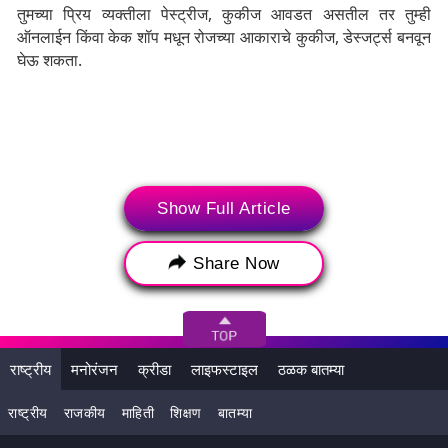
तुमच्या प्रिय व्यक्तीला पेस्ट्रीज, कुकीज आवडत असतील तर तुम्ही
ऑनलाईन किंवा केक शॉप मधून रोजच्या आकाराचे कुकीज, डेस्जर्ट्स बनवून
घेऊ शकता.
Show Full Article
Share Now
Types Of Kisses: जोडीदारासोबतचे नाते आणखी घट्ट करण्यास मदत
राष्ट्रीय
मनोरंजन
क्रीडा
लाइफस्टाइल
ठळक बातम्या
करतील हे 7 प्रकारातील चुंबन
राष्ट्रीय
राजकीय
माहिती
शिक्षण
बातम्या
3. रोज सेंटेड हॅम्पर