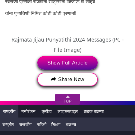
स्वराज्य प्रेरीका राजमाता राष्ट्रमाता जिजाऊ माँ साहेब
यांना पुण्यतिथी निमित्त कोटी कोटी प्रणाम!!
Rajmata Jijau Punyatithi 2024 Messages (PC -
File Image)
Show Full Article
ज्यांनी हिंदवी स्वराज्याचं बीज छत्रपती शिवाजी महाराजांच्या मनात रोवलं,
त्यांच्या अंगी अन्यायाविरुद्ध लढण्याची वृत्ती बाणवली अशा आपल्या सर्वांचं
Share Now
प्रेरणास्थान,
राष्ट्रीय
मनोरंजन
क्रीडा
लाइफस्टाइल
ठळक बातम्या
राष्ट्रीय
राजकीय
माहिती
शिक्षण
बातम्या