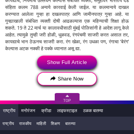
कायद्याचे, नियमाचे उल्लंघन केल्यास संबंधित व्यक्ती, समुहावर भारतीय दंड
संहिता कलम 788 अन्वये कारवाई केली जाईल. या कलमान्वये दाखल
करण्यात आलेला गुन्हा हा दखलपात्र आणि जामीनपात्र गुन्हा आहे. या
गुन्ह्याखाली संबंधित व्यक्ती दोषी आढळल्यास एक महिन्याची शिक्षा होऊ
शकते. 19 ते 22 मार्च या कालावधीसाठी मुंबई पोलिसांनी हे आदेश लागू केले
आहेत. त्यामुळे तुम्ही जरी होळी, धुळवड, रंगपंचमी साजरी करत असाल तर,
कायद्याचे भान ठेऊनच साजरी करा. रंग खेळा, रंग उधळा पण, रंगाचा ‘बेरंग’
केल्यास अटक नक्की हे पक्के ध्यानात असू द्या.
Show Full Article
Tags:
2019 Holi
Dhulandi
Dhulandi 2019
Share Now
Dhuleti
Dhulivandan
Festival of Colours
Holi
Holi 2019
Holi Festival
Holika Dahan 2019
Rangotsav
राष्ट्रीय
मनोरंजन
क्रीडा
लाइफस्टाइल
ठळक बातम्या
Rangotsav 2019
धूलिवंदन
धूलिवंदन 2019
राष्ट्रीय
राजकीय
माहिती
शिक्षण
बातम्या
रंगपंचमी
रंगपंचमी 2019
होळी
होळी 2019