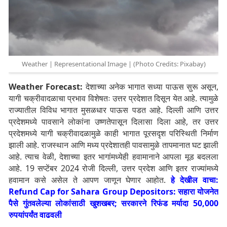
Weather | Representational Image | (Photo Credits: Pixabay)
Weather Forecast:
देशाच्या अनेक भागात सध्या पाऊस सुरू असून,
यागी चक्रीवादळाचा प्रभाव विशेषतः उत्तर प्रदेशात दिसून येत आहे. त्यामुळे
राज्यातील विविध भागात मुसळधार पाऊस पडत आहे.
दिल्ली आणि उत्तर
प्रदेशमध्ये पावसाने लोकांना उष्णतेपासून दिलासा दिला आहे, तर उत्तर
प्रदेशमध्ये यागी चक्रीवादळामुळे काही भागात पूरसदृश परिस्थिती निर्माण
झाली आहे. राजस्थान आणि मध्य प्रदेशातही पावसामुळे तापमानात घट झाली
आहे. त्याच वेळी, देशाच्या इतर भागांमध्येही हवामानाने आपला मूड बदलला
आहे. 19 सप्टेंबर 2024 रोजी दिल्ली, उत्तर प्रदेश आणि इतर राज्यांमध्ये
हवामान कसे असेल ते आपण जाणून घेणार आहोत.
हे देखील वाचा:
Refund Cap for Sahara Group Depositors: सहारा योजनेत
पैसे गुंतवलेल्या लोकांसाठी खुशखबर; सरकारने रिफंड मर्यादा 50,000
रुपयांपर्यंत वाढवली