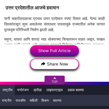
उत्तर प्रदेशातील आजचे हवामान
यागी चक्रीवादळाचा प्रभाव उत्तर प्रदेशात स्पष्ट दिसत आहे. गेल्या काही
दिवसांपासून सुरू असलेल्या संततधार पावसामुळे राज्यातील अनेक भागात
पूरसदृश परिस्थिती निर्माण झाली आहे.
यमुना, घाघरा आणि शारदा नद्या धोक्याच्या चिन्हावरून वाहत असून, सखल
भागात पाणी साचले आहे. हवामान खात्याने दिलेल्या माहितीनुसार, लखनऊ,
प्रयागराज, वाराणसी, आग्रा, मथुरा आणि सोनभद्रसह इतर जिल्ह्यांमध्ये
Show Full Article
आजही मुसळधार पाऊस पडू शकतो.
मात्र, येत्या काही दिवसांत पाऊस कमी
होण्याची चिन्हे असून, त्यामुळे तापमानात किंचित वाढ होण्याची शक्यता आहे.
Share Now
राष्ट्रीय
मनोरंजन
क्रीडा
लाइफस्टाइल
ठळक बातम्या
राष्ट्रीय
राजकीय
माहिती
शिक्षण
बातम्या