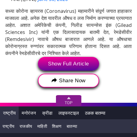
सध्या कोरोना व्हायरस (Coronavirus) महामारीने संपूर्ण जगात हाहाकार
माजवला आहे. अनेक देश यावरील औषध व लस निर्माण करण्याच्या प्रयत्नात
आहेत. अशात अमेरिकेची कंपनी, गिलीड सायन्सेस इंक (Gilead
Sciences Inc) यांनी एक दिलासादायक बातमी देत, रेमडेसीवीर
(Remdesivir) नावाचे औषध बाजारात आणले आहे. या औषधाचा
कोरोनाग्रस्त रुग्णांवर सकारात्मक परिणाम होताना दिसत आहे. आता
कंपनीने रेमडेसीवीरचे दर निश्चित केले आहेत.
Show Full Article
Tags:
Corona Alert
Corona In India
Share Now
Coronavirus
Coronavirus Death Toll in India
Coronavirus in India
Coronavirus Pandemic
Coronavirus positive cases in India
राष्ट्रीय
मनोरंजन
क्रीडा
लाइफस्टाइल
ठळक बातम्या
Coronavirus updates
COVID-19
राष्ट्रीय
राजकीय
माहिती
शिक्षण
बातम्या
कोरोना विषाणूबद्दल माहिती
कोरोना व्हायरस