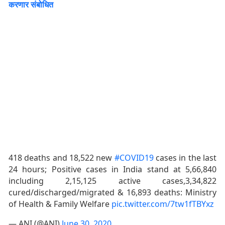
करणार संबोधित
418 deaths and 18,522 new
#COVID19
cases in the last
24 hours; Positive cases in India stand at 5,66,840
including 2,15,125 active cases,3,34,822
cured/discharged/migrated & 16,893 deaths: Ministry
of Health & Family Welfare
pic.twitter.com/7tw1fTBYxz
— ANI (@ANI)
June 30, 2020