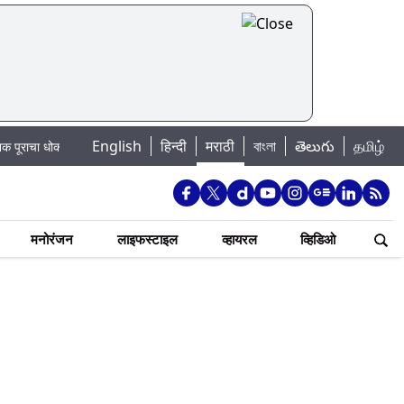
English
हिन्दी
मराठी
বাংলা
తెలుగు
தமிழ்
ा: खडकवासला धरणातून मुठानदी पात्रात विसर्ग सुरु; नागरिकांना नदीपात्रात न उतरण्याचे
मनोरंजन
लाइफस्टाइल
व्हायरल
व्हिडिओ