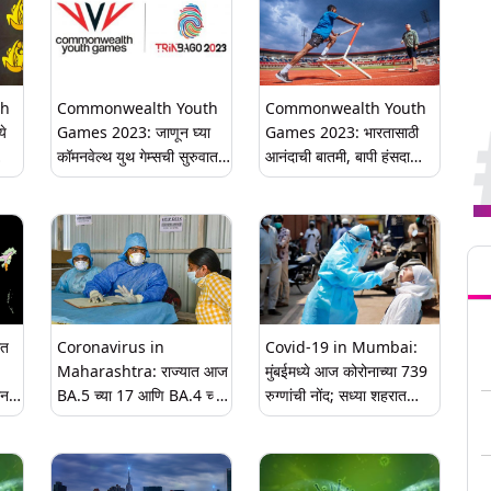
th
Commonwealth Youth
Commonwealth Youth
े
Games 2023: जाणून घ्या
Games 2023: भारतासाठी
कॉमनवेल्थ युथ गेम्सची सुरुवात
आनंदाची बातमी, बापी हंसदा
सा
कधी होणार आणि शेवटचा दिवस
कॉमनवेल्थ युथ गेम्समध्ये सहभागी
कधी असेल
होण्यासाठी पूर्णपणे तंदुरुस्त
Tren
ात
Coronavirus in
Covid-19 in Mumbai:
Maharashtra: राज्यात आज
मुंबईमध्ये आज कोरोनाच्या 739
ोन
BA.5 च्या 17 आणि BA.4 च्या
रुग्णांची नोंद; सध्या शहरात
6 रुग्णांची नोंद; सध्या कोरोनाच्या
2970 रुग्णांवर उपचार सुरु
ला
24,333 रुग्णांवर उपचार सुरु