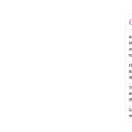
A
M
अ
पा
F
B
नो
T
क
टी
G
गण