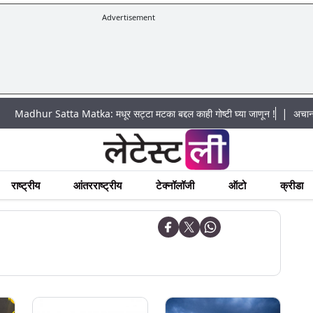
Advertisement
|
 Satta Matka: मधूर सट्टा मटका बद्दल काही गोष्टी घ्या जाणून !
अचानक पूराचा धोक
राष्ट्रीय
आंतरराष्ट्रीय
टेक्नॉलॉजी
ऑटो
क्रीडा