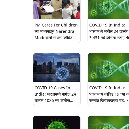
PM Cares For Children
COVID 19 In India:
च्या माध्यमातून Narendra
भारतामध्ये मागील 24 तासांत
Modi यांनी साधला कोविड
3,451 नवे कोरोना रूग्ण; 4
संकटकाळात अनाथ झालेल्या
मृत्यू
मुलांशी संवाद; महाराष्ट्रात
केंद्रीय मंत्र्यांच्या हस्ते पॅकेज
हस्तांतरित
COVID 19 Cases In
COVID 19 In India:
India: भारतामध्ये मागील 24
भारतामध्ये कोविड 19 च्या नव
तासांत 1086 नवे कोरोना
रूग्णांत दिलासादायक घट; 
रूग्ण,71 मृत्यू
दिवसांनंतर पहिल्यांदा 24 ता
1000 पेक्षा कमी रूग्ण आले
समोर