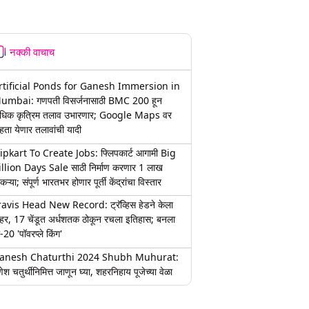
नक्की वाचाच
rtificial Ponds for Ganesh Immersion in
umbai: गणपती विसर्जनासाठी BMC 200 हून
धिक कृत्रिम तलाव उभारणार; Google Maps वर
हता येणार तलावांची यादी
lipkart To Create Jobs: फ्लिपकार्ट आगामी Big
illion Days Sale साठी निर्माण करणार 1 लाख
कऱ्या; संपूर्ण भारतभर होणार पूर्ती केंद्रांचा विस्तार
ravis Head New Record: ट्रॅव्हिस हेडने केला
हर, 17 चेंडूत अर्धशतक ठोकून रचला इतिहास; बनला
-20 'पॉवरप्ले किंग'
anesh Chaturthi 2024 Shubh Muhurat:
ेश चतुर्थीनिमित्त जाणून घ्या, शहरनिहाय पूजेच्या वेळा