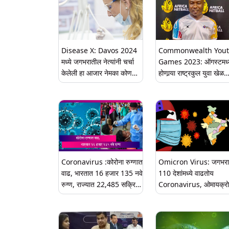
Disease X: Davos 2024
Commonwealth You
मध्ये जगभरातील नेत्यांनी चर्चा
Games 2023: ऑगस्टमध्य
केलेली हा आजार नेमका कोणता?
होणार्‍या राष्ट्रकुल युवा खेळ
WHO ची जाणून घ्या भूमिका
2023 मध्ये पंच म्हणून चकत्
लेफोलेची नियुक्ती
Coronavirus :कोरोना रुग्णात
Omicron Virus: जगभर
वाढ, भारतात 16 हजार 135 नवे
110 देशांमध्ये वाढतोय
रुग्ण, राज्यात 22,485 सक्रिय
Coronavirus, ओमायक्र
रुग्ण
संक्रमितांची संख्याही वाढली,
जागतिक आरोग्य संघटनेने दि
इशारा