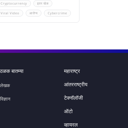
Cryptocurrency
इतर खेळ
Viral Video
आरोग्य
Cybercrime
ठळक बातम्या
महाराष्ट्र
आंतरराष्ट्रीय
लेखक
टेक्नॉलॉजी
विज्ञान
ऑटो
व्हायरल