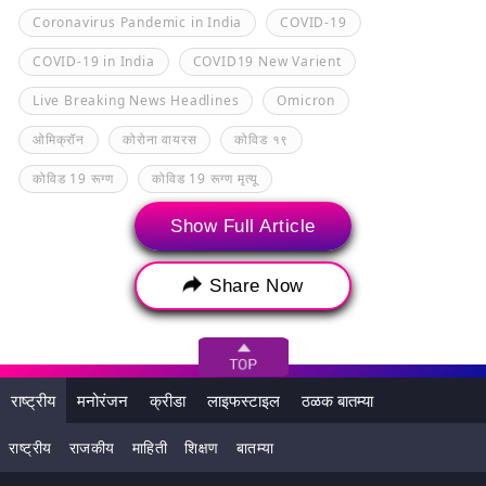
Coronavirus Pandemic in India
COVID-19
COVID-19 in India
COVID19 New Varient
Live Breaking News Headlines
Omicron
ओमिक्रॉन
कोरोना वायरस
कोविड १९
कोविड 19 रूग्ण
कोविड 19 रूग्ण मृत्यू
भारतातील कोरोना मृत्यू
भारतातील कोरोना रुग्ण
Show Full Article
Share Now
राष्ट्रीय
मनोरंजन
क्रीडा
लाइफस्टाइल
ठळक बातम्या
राष्ट्रीय
राजकीय
माहिती
शिक्षण
बातम्या