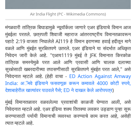
Air India Flight (PC - Wikimedia Commons)
मंगळवारी तांत्रिक बिघाडामुळे न्यूयॉर्कला जाणारे एअर इंडियाचे विमान आज
मुंबईला परतले. छत्रपती शिवाजी महाराज आंतरराष्ट्रीय विमानतळावरून
पहाटे 2:19 वाजता निघालेले AI119 हे विमान इराणच्या हवाई हद्दीतून मागे
वळले आणि मुंबईत सुरक्षितपणे उतरले. एअर इंडियाने या संदर्भात अधिकृत
निवेदन जारी केले आहे. "एआय1119 मुंबई ते JFK विमानात किरकोळ
तांत्रिक समस्येमुळे परत आले आणि प्रवासी आणि चालक दलाच्या
सुरक्षेसाठी खबरदारीच्या तपासणीसाठी सुरक्षितपणे मुंबईत परत आले," असे
निवेदनात म्हटले आहे. (हेही वाचा -
ED Action Against Amway
India: अॅमवे इंडियाने फसवणूक करून कमावले 4000 कोटी रुपये,
देशाबाहेरील खात्यांवर पाठवले पैसे; ED ने दाखल केले आरोपपत्र
)
मुंबई विमानतळावर वळवलेल्या प्रवाशांची काळजी घेण्यात आली, असे
निवेदनात म्हटले आहे. एअर इंडिया शक्य तितक्या लवकर उड्डाण पुन्हा सुरू
करण्यासाठी पर्यायी विमानाची व्यवस्था करण्याचे काम करत आहे, असेही
त्यात म्हटले आहे.