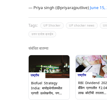
— Priya singh (@priyarajputlive)
June 15,
Tags:
UP Shocker
UP shocker news
Ut
उत्तर प्रदेश क्राईम
संबंधित बातम्या
राष्ट्रीय
राष्ट्रीय
RBI Dividend 202
Biofuel Strategy
बँकिंग प्रणालीत ₹2.0
India: बायोइथेनॉलमधील
लाख कोटींची तरलता
प्रगती उल्लेखनीय, पण
शिल्लक, RBI च्या लाभा
बायो-CNG साठी धोरणात्मक
निर्णयापूर्वीच अपेक्षा वाढल
गतीची गरज