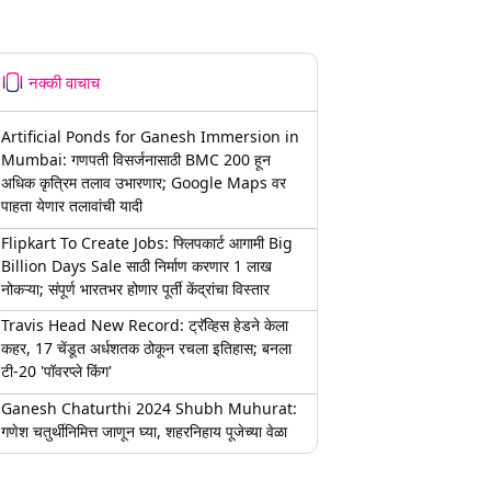
नक्की वाचाच
Artificial Ponds for Ganesh Immersion in
Mumbai: गणपती विसर्जनासाठी BMC 200 हून
अधिक कृत्रिम तलाव उभारणार; Google Maps वर
पाहता येणार तलावांची यादी
Flipkart To Create Jobs: फ्लिपकार्ट आगामी Big
Billion Days Sale साठी निर्माण करणार 1 लाख
नोकऱ्या; संपूर्ण भारतभर होणार पूर्ती केंद्रांचा विस्तार
Travis Head New Record: ट्रॅव्हिस हेडने केला
कहर, 17 चेंडूत अर्धशतक ठोकून रचला इतिहास; बनला
टी-20 'पॉवरप्ले किंग'
Ganesh Chaturthi 2024 Shubh Muhurat:
गणेश चतुर्थीनिमित्त जाणून घ्या, शहरनिहाय पूजेच्या वेळा