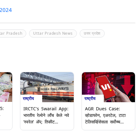
 2024
tar Pradesh
Uttar Pradesh News
उत्तर प्रदेश
राष्ट्रीय
राष्ट्रीय
5:
IRCTC's Swarail App:
AGR Dues Case:
4
भारतीय रेल्वेने लाँच केले नवे
व्होडाफोन, एअरटेल, टाटा
‘स्वरेल’ ॲप; तिकीट
टेलिसर्व्हिसेसला सर्वोच्च
ंश
बुकिंगपासून ट्रेनमध्ये जेवण
न्यायालयाचा दणका; एजीआर
्या
ऑर्डर करण्यापर्यंत सर्व सेवा
थकबाकी माफीची याचिका