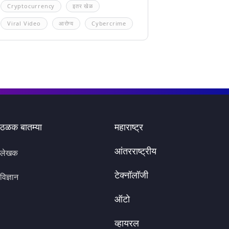
Cryptocurrency
इतर खेळ
Viral Video
आरोग्य
Cybercrime
ठळक बातम्या
महाराष्ट्र
आंतरराष्ट्रीय
लेखक
टेक्नॉलॉजी
विज्ञान
ऑटो
व्हायरल