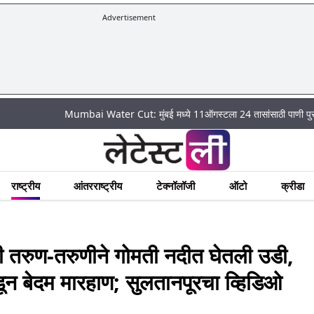
Advertisement
Mumbai Water Cut: मुंबई मध्ये 11ऑगस्टला 24 तासांसाठी पाणी पुरवठा राहणार बं
राष्ट्रीय
आंतरराष्ट्रीय
टेक्नॉलॉजी
ऑटो
क्रीडा
तरुण-तरुणीने गोमती नदीत घेतली उडी,
डून बेदम मारहाण; सुलतानपूरचा व्हिडिओ