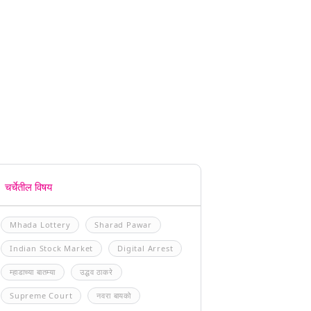
चर्चेतील विषय
Mhada Lottery
Sharad Pawar
Indian Stock Market
Digital Arrest
म्हाडाच्या बातम्या
उद्धव ठाकरे
Supreme Court
नवरा बायको