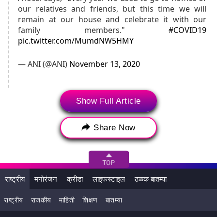
our relatives and friends, but this time we will
remain at our house and celebrate it with our
family members."
#COVID19
pic.twitter.com/MumdNW5HMY
— ANI (@ANI)
November 13, 2020
Show Full Article
13 Nov, 22:22 (IST)
Share Now
पाकिस्तानकडून युद्धबंदीच्या उल्लंघनात चार जवानांनी आपला जीव
गमावला
पाकिस्तानकडून युद्धबंदीच्या उल्लंघनात जखमी झालेल्या एका जवानाचा
मृत्यू झाला आहे. अशाप्रकारे एकूण चार जवानांनी आपला जीव गमावला.
राष्ट्रीय
मनोरंजन
क्रीडा
लाइफस्टाइल
ठळक बातम्या
भारतीय सेनाने याची माहिती दिली.
राष्ट्रीय
राजकीय
माहिती
शिक्षण
बातम्या
#UPDATE
: One jawan who was injured in ceasefire