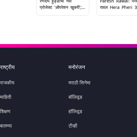
रणदीप हुड्डाचा नवा
Paresh Rawal: परे
प्रोजेक्ट 'ऑपरेशन खुकरी';
रावल Hera Pheri 3
चित्रपटाचे हक्क विकत
मधून अचानक बाहेर पडल
घेतले, साकारणार मेजर
वाद वाढला; अक्षय कुमा
जनरल पुनिया यांची भूमिका
ठोकला 25 कोटींचा दाव
Reports
राष्ट्रीय
मनोरंजन
राजकीय
मराठी सिनेमा
माहिती
बॉलिवूड
शिक्षण
हॉलिवूड
बातम्या
टीव्ही