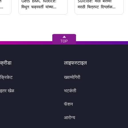
श
Gets BMC Notice:
Suicide: मोठी बातमी!
मिथुन चक्रवर्ती यांच्या
मराठी चित्रपट दिग्दर्शक
्याने
अडचणी वाढल्या!
आशिष उबाळे यांची
रने
मालाडमधील बेकायदेशीर
आत्महत्या; आर्थिक अडचणींना
ा-
बांधकामाप्रकरणी BMC
कंटाळून संपवलं जीवन
कडून कारणे दाखवा नोटीस
क्रीडा
लाइफस्टाइल
क्रिकेट
खवय्येगिरी
इतर खेळ
भटकंती
फॅशन
आरोग्य