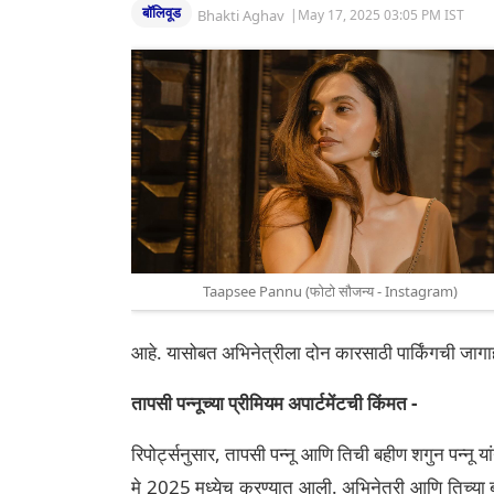
बॉलिवूड
Bhakti Aghav
|
May 17, 2025 03:05 PM IST
Taapsee Pannu (फोटो सौजन्य - Instagram)
आहे. यासोबत अभिनेत्रीला दोन कारसाठी पार्किंगची जागा
तापसी पन्नूच्या प्रीमियम अपार्टमेंटची किंमत -
रिपोर्ट्सनुसार, तापसी पन्नू आणि तिची बहीण शगुन पन्नू य
मे 2025 मध्येच करण्यात आली. अभिनेत्री आणि तिच्या बह