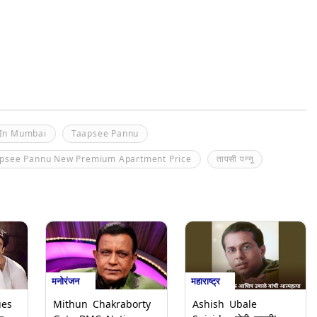
 In Mumbai
Taapsee Pannu
psee Pannu New Premium Apartment Price
तापसी पन्नू
मनोरंजन
महाराष्ट्र
ues
Mithun Chakraborty
Ashish Ubale