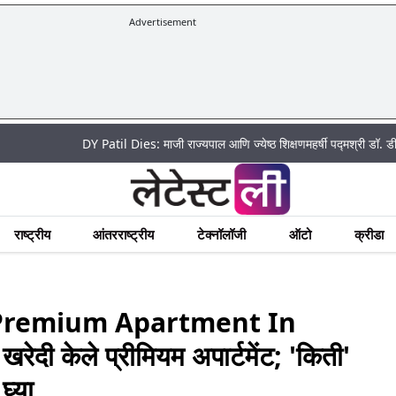
Advertisement
DY Patil Dies: माजी राज्यपाल आणि ज्येष्ठ शिक्षणमहर्षी पद्मश्री डॉ. डी. वाय. पाटी
राष्ट्रीय
आंतरराष्ट्रीय
टेक्नॉलॉजी
ऑटो
क्रीडा
Premium Apartment In
रेदी केले प्रीमियम अपार्टमेंट; 'किती'
घ्या