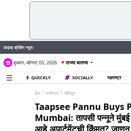
लाइव्ह ब्रेकिंग न्यूज:
बुधवार, ऑगस्ट 05, 2026
ताज्या बातम्या
QUICKLY
SOCIALLY
महाराष्ट्र
होम
मनोरंजन
बॉलिवूड
Taapsee Pannu Buys 
Mumbai: तापसी पन्नूने मुंबई ख
आहे अपार्टमेंटची किंमत? जाणून 