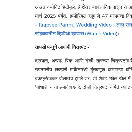
अखंड कनेक्टिव्हिटीमुळे, हे क्षेत्र व्यावसायिकांपासून त
मार्च 2025 पर्यंत, इम्पीरियल ब्लूमध्ये 47 मालमत्ता
-
Taapsee Pannu Wedding Video : लाल सलवार, पंज
सोहळ्यातील व्हिडीओ व्हायरल (Watch Video)
)
तापसी पन्नूचे आगामी चित्रपट -
दरम्यान, थप्पड, पिंक आणि डंकी सारख्या चित्रपटां
उपनगरीय लक्झरी मार्केटमध्ये गुंतवणूक करणाऱ्या बॉल
वर्कफ्रंटबद्दल बोलायचे झाले तर, ती शेवट 'खेल खेल में
'गांधारी' यांचा समावेश आहे. दोन्ही चित्रपट निर्मितीच्या टप