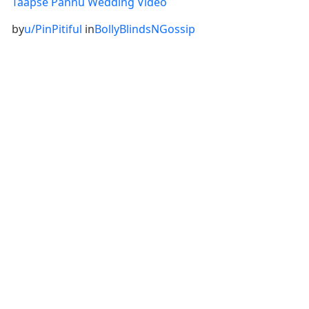
Taapse Pannu Wedding Video
by
u/PinPitiful
in
BollyBlindsNGossip