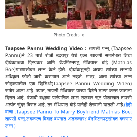
Photo Credit- x
Taapsee Pannu Wedding Video :
तापसी पन्नू (Taapsee
Pannu)ने 23 मार्च रोजी उदयपूर येथे एका खाजगी समारंभात तिचा
दीर्घकाळचा प्रियकर आणि बॅडमिंटनपटू मॅथियास बोई (Mathias
Boe)याच्यासोबत लग्न केले होते. दोघांकडूनही अद्याप त्यांच्या लग्नाचे
अधिकृत फोटो जारी करण्यात आले नव्हते. मात्र, आता त्यांच्या लग्न
सोहळ्यातील एक व्हिडिओ(Taapsee Pannu Wedding Video)
समोर आला आहे. ज्यात, तापसी मॅथियास याच्या दिशेने डान्स करत जाताना
दिसत आहे. पंजाबी वधूच्या पारंपारिक लाल सलवार सूट पोशाखात तापसी
अत्यंत सुंदर दिसत आहे. तर मॅथियास बोई यानेही शेरवानी घातली आहे.
(हेही
वाचा :Taapsee Pannu To Marry Boyfriend Mathias Boe:
तापसी पन्नू लवकरच विवाह बंधनात अडकणार? बॅडमिंटनपटूसोबत करणार
लग्न )