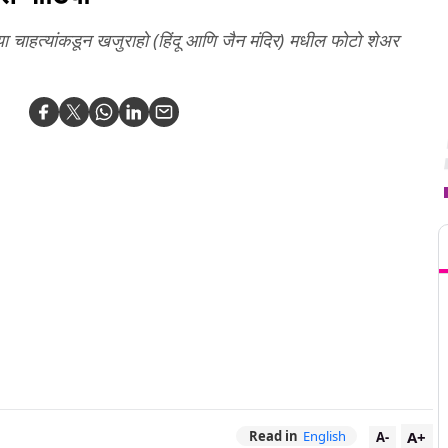
ा चाहत्यांकडून खजुराहो (हिंदू आणि जैन मंदिर) मधील फोटो शेअर
T
A+
Read in
English
A-