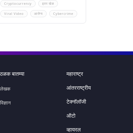
Cryptocurrency
इतर खेळ
Viral Video
आरोग्य
Cybercrime
ठळक बातम्या
महाराष्ट्र
आंतरराष्ट्रीय
लेखक
टेक्नॉलॉजी
विज्ञान
ऑटो
व्हायरल