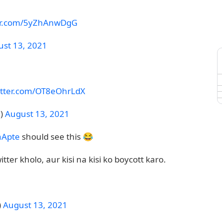
ter.com/5yZhAnwDgG
st 13, 2021
witter.com/OT8eOhrLdX
7)
August 13, 2021
aApte
should see this 😂
tter kholo, aur kisi na kisi ko boycott karo.
)
August 13, 2021