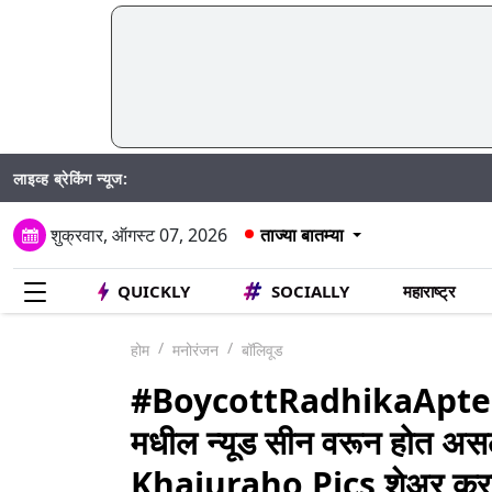
लाइव्ह ब्रेकिंग न्यूज:
M
शुक्रवार, ऑगस्ट 07, 2026
ताज्या बातम्या
QUICKLY
SOCIALLY
महाराष्ट्र
होम
मनोरंजन
बॉलिवूड
#BoycottRadhikaApte ट्व
मधील न्यूड सीन वरून होत असले
Khajuraho Pics शेअर करत 