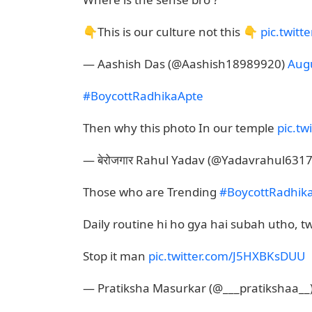
👇This is our culture not this 👇
pic.twit
— Aashish Das (@Aashish18989920)
Augu
#BoycottRadhikaApte
Then why this photo In our temple
pic.t
— बेरोजगार Rahul Yadav (@Yadavrahul631
Those who are Trending
#BoycottRadhik
Daily routine hi ho gya hai subah utho, twi
Stop it man
pic.twitter.com/J5HXBKsDUU
— Pratiksha Masurkar (@___pratikshaa__