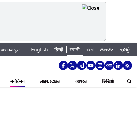
English
हिन्दी
मराठी
বাংলা
తెలుగు
தமிழ்
चा धोका: खडकवासला धरणातून मुठानदी पात्रात विसर्ग सुरु; नागरिकांना नदीपात्रात न उतरण
मनोरंजन
लाइफस्टाइल
व्हायरल
व्हिडिओ