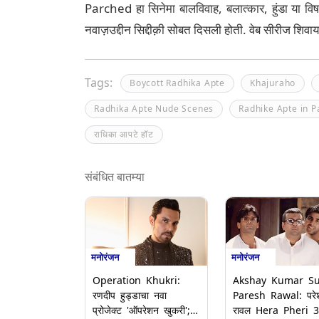
Parched हा सिनेमा बालविवाह, बलात्कार, हुंडा या विष
नवाज़उद्दीन सिद्दीक़ी सोबत दिसली होती. वेब सीरीज शिवा
Tags:
Boycott Radhika Apte
Khajuraho
Radhika Apte Nude Scenes
Radhike Apte in 
राधिका आपटे हॉट
संबंधित बातम्या
मनोरंजन
मनोरंजन
Operation Khukri:
Akshay Kumar S
रणदीप हुड्डाचा नवा
Paresh Rawal: परे
प्रोजेक्ट 'ऑपरेशन खुकरी';
रावल Hera Pheri 3