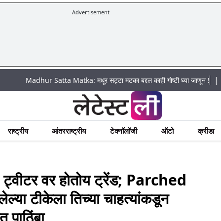
Advertisement
|
adhur Satta Matka: मधूर सट्टा मटका बद्दल काही गोष्टी घ्या जाणून !
अचानक पूरा
राष्ट्रीय
आंतरराष्ट्रीय
टेक्नॉलॉजी
ऑटो
क्रीडा
ीटर वर होतोय ट्रेंड; Parched
ल्या टीकेला तिच्या चाहत्यांकडून
पाठिंबा