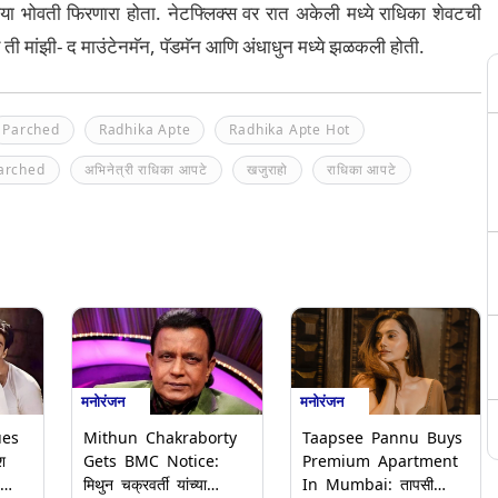
या भोवती फिरणारा होता. नेटफ्लिक्स वर रात अकेली मध्ये राधिका शेवटची
य ती मांझी- द माउंटेनमॅन, पॅडमॅन आणि अंधाधुन मध्ये झळकली होती.
Parched
Radhika Apte
Radhika Apte Hot
Parched
अभिनेत्री राधिका आपटे
खजुराहो
राधिका आपटे
मनोरंजन
मनोरंजन
ues
Mithun Chakraborty
Taapsee Pannu Buys
श
Gets BMC Notice:
Premium Apartment
मिथुन चक्रवर्ती यांच्या
In Mumbai: तापसी