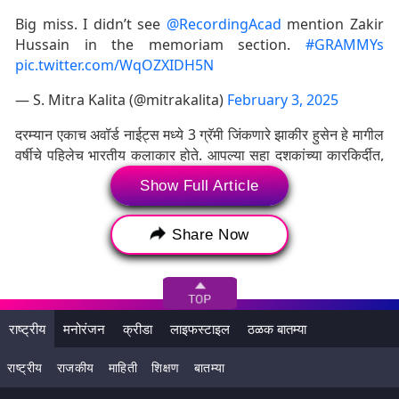
Big miss. I didn’t see
@RecordingAcad
mention Zakir
Hussain in the memoriam section.
#GRAMMYs
pic.twitter.com/WqOZXIDH5N
— S. Mitra Kalita (@mitrakalita)
February 3, 2025
दरम्यान एकाच अवॉर्ड नाईट्स मध्ये 3 ग्रॅमी जिंकणारे झाकीर हुसेन हे मागील
वर्षीचे पहिलेच भारतीय कलाकार होते. आपल्या सहा दशकांच्या कारकिर्दीत,
झाकीर हुसेन यांनी अनेक नामांकित आंतरराष्ट्रीय आणि भारतीय
Show Full Article
कलाकारांसोबत काम केले, परंतु इंग्रजी गिटारवादक John
McLaughlin, व्हायोलिन वादक एल शंकर आणि percussionist TH
Share Now
'Vikku' Vinayakram यांच्यासोबतच एकत्र येऊन भारतीय शास्त्रीय
संगीत आणि पाश्चात्य जॅझ संगीत एकत्र आणले होते.
राष्ट्रीय
मनोरंजन
क्रीडा
लाइफस्टाइल
ठळक बातम्या
राष्ट्रीय
राजकीय
माहिती
शिक्षण
बातम्या