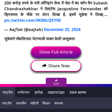
200 करोड़ रुपये के मनी लॉन्ड्रिंग केस में जेल में बंद कॉन मैन Sukesh
Chandrashekhar ने ऐक्ट्रेस Jacqueline Fernandez को
क्रिसमस के मौके पर लेटर लिखा है. इसमें सुकेश ने लिखा,…
pic.twitter.com/0KB0cQEY00
— AajTak (@aajtak)
December 25, 2024
सुकेशने जॅकलिनला भेटण्याची व्यक्त केली उत्सुकता
सुकेशने जॅकलीनला भेटण्याची इच्छाही सांगितली. तो म्हणाला, “मी तुझा हात
Show Full Article
धरून या बागेतून फिरायला थांबू शकत नाही, जगाला वाटेल की मी वेडी आहे,
पण मी तुझ्या प्रेमात वेडी आहे.
Share Now
राष्ट्रीय
मनोरंजन
क्रीडा
लाइफस्टाइल
ठळक बातम्या
राष्ट्रीय
राजकीय
माहिती
शिक्षण
बातम्या